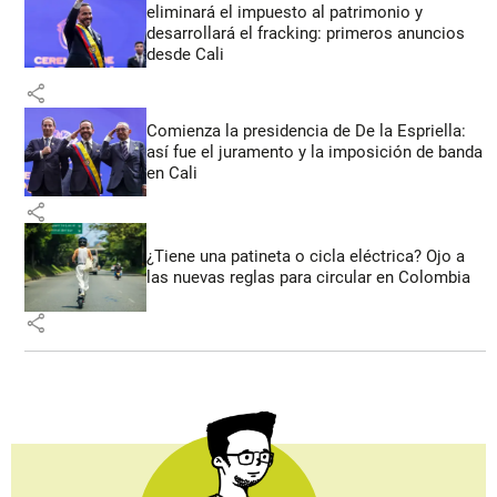
eliminará el impuesto al patrimonio y
desarrollará el fracking: primeros anuncios
desde Cali
share
Comienza la presidencia de De la Espriella:
así fue el juramento y la imposición de banda
en Cali
share
¿Tiene una patineta o cicla eléctrica? Ojo a
las nuevas reglas para circular en Colombia
share