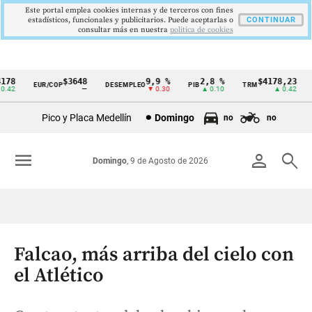
Este portal emplea cookies internas y de terceros con fines
estadísticos, funcionales y publicitarios. Puede aceptarlas o
CONTINUAR
consultar más en nuestra
politica de cookies
8
$3648
9,9 %
2,8 %
$4178,23
EUR/COP
DESEMPLEO
PIB
TRM
IP
Cintillo
42
—
▼ 0.30
▲ 0.10
▲ 0.42
de
Pico y Placa Medellín
Domingo
no
no
indicadores
económicos
menu
person
search
Domingo
, 9 de Agosto de 2026
Colombia
Falcao, más arriba del cielo con
el Atlético