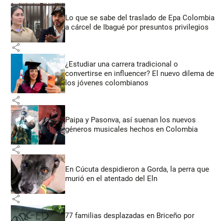
Lo que se sabe del traslado de Epa Colombia
a cárcel de Ibagué por presuntos privilegios
share
¿Estudiar una carrera tradicional o
convertirse en influencer? El nuevo dilema de
los jóvenes colombianos
share
Paipa y Pasonva, así suenan los nuevos
géneros musicales hechos en Colombia
share
En Cúcuta despidieron a Gorda, la perra que
murió en el atentado del Eln
share
77 familias desplazadas en Briceño por