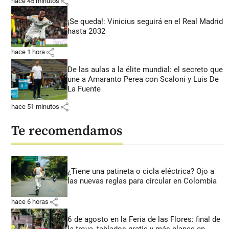
share
hace 45 minutos
¡Se queda!: Vinicius seguirá en el Real Madrid
hasta 2032
share
hace 1 hora
De las aulas a la élite mundial: el secreto que
une a Amaranto Perea con Scaloni y Luis De
La Fuente
share
hace 51 minutos
Te recomendamos
¿Tiene una patineta o cicla eléctrica? Ojo a
las nuevas reglas para circular en Colombia
share
hace 6 horas
6 de agosto en la Feria de las Flores: final de
la trova, tablados gratis y más planes en