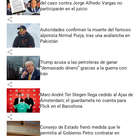
del caso contra Jorge Alfredo Vargas no
participarán en el juicio
share
Autoridades confirman la muerte del famoso
alpinista Nirmal Purja, tras una avalancha en
Pakistán
share
Trump acusa a las petroleras de ganar
“demasiado dinero” gracias a la guerra con
Irán
share
Marc-André Ter Stegen llega cedido al Ajax de
Ámsterdam; el guardameta no cuenta para
Flick en el Barcelona
share
Consejo de Estado frenó medida que le
permitía al Gobierno Petro contratar en