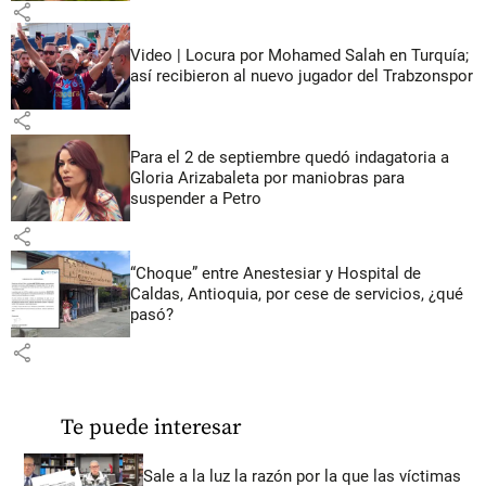
share
Video | Locura por Mohamed Salah en Turquía;
así recibieron al nuevo jugador del Trabzonspor
share
Para el 2 de septiembre quedó indagatoria a
Gloria Arizabaleta por maniobras para
suspender a Petro
share
“Choque” entre Anestesiar y Hospital de
Caldas, Antioquia, por cese de servicios, ¿qué
pasó?
share
Te puede interesar
Sale a la luz la razón por la que las víctimas