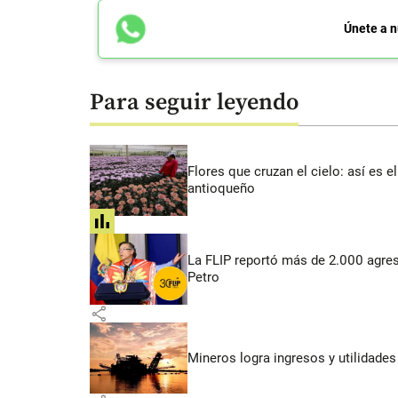
Únete a n
Para seguir leyendo
Flores que cruzan el cielo: así es
antioqueño
share
La FLIP reportó más de 2.000 agres
Petro
share
Mineros logra ingresos y utilidade