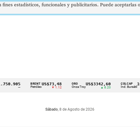
 fines estadísticos, funcionales y publicitarios. Puede aceptarlas
.905
US$73,48
US$3342,60
1621,
BRENT
ORO
COLCAP
Petróleo
Onza Troy
Índ. Bursátil
—
▼ 1.12
▲ 8.20
Sábado
, 8 de Agosto de 2026