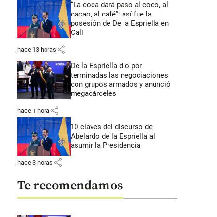
“La coca dará paso al coco, al
cacao, al café”: así fue la
posesión de De la Espriella en
Cali
share
hace 13 horas
De la Espriella dio por
terminadas las negociaciones
con grupos armados y anunció
megacárceles
share
hace 1 hora
10 claves del discurso de
Abelardo de la Espriella al
asumir la Presidencia
share
hace 3 horas
Te recomendamos