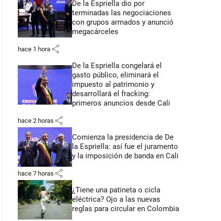
De la Espriella dio por
terminadas las negociaciones
con grupos armados y anunció
megacárceles
share
hace 1 hora
De la Espriella congelará el
gasto público, eliminará el
impuesto al patrimonio y
desarrollará el fracking:
primeros anuncios desde Cali
share
hace 2 horas
Comienza la presidencia de De
la Espriella: así fue el juramento
y la imposición de banda en Cali
share
hace 7 horas
¿Tiene una patineta o cicla
eléctrica? Ojo a las nuevas
reglas para circular en Colombia