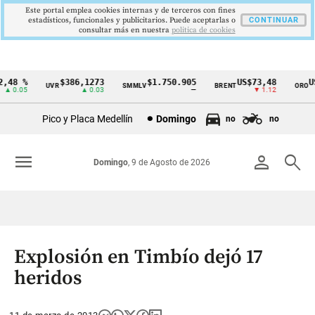
Este portal emplea cookies internas y de terceros con fines
estadísticos, funcionales y publicitarios. Puede aceptarlas o
CONTINUAR
consultar más en nuestra
politica de cookies
48 %
$386,1273
$1.750.905
US$73,48
US
UVR
SMMLV
BRENT
ORO
Cintillo
 0.05
▲ 0.03
—
▼ 1.12
de
Pico y Placa Medellín
Domingo
no
no
indicadores
económicos
menu
person
search
Domingo
, 9 de Agosto de 2026
Colombia
Explosión en Timbío dejó 17
heridos