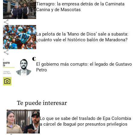
Tierragro: la empresa detrás de la Caminata
Canina y de Mascotas
share
La pelota de la ‘Mano de Dios’ sale a subasta:
¿cuánto vale el histórico balón de Maradona?
share
El gobierno más corrupto: el legado de Gustavo
Petro
share
Te puede interesar
Lo que se sabe del traslado de Epa Colombia
a cárcel de Ibagué por presuntos privilegios