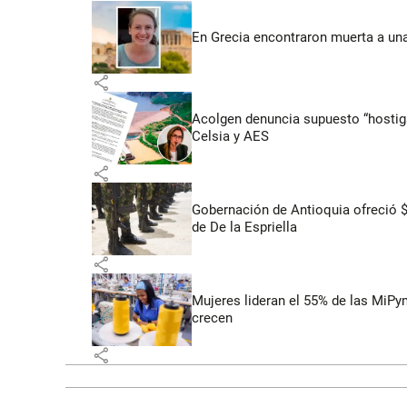
En Grecia encontraron muerta a un
share
Acolgen denuncia supuesto “hostigam
Celsia y AES
share
Gobernación de Antioquia ofreció 
de De la Espriella
share
Mujeres lideran el 55% de las MiP
crecen
share