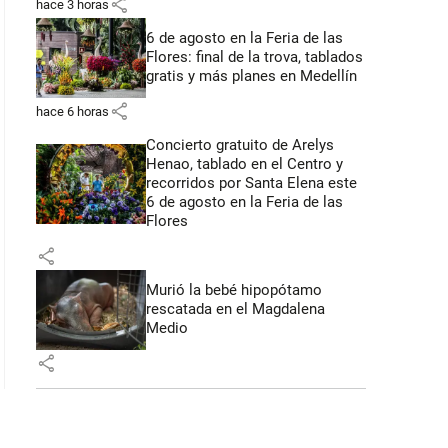
share
hace 3 horas
6 de agosto en la Feria de las
Flores: final de la trova, tablados
gratis y más planes en Medellín
share
hace 6 horas
Concierto gratuito de Arelys
Henao, tablado en el Centro y
recorridos por Santa Elena este
6 de agosto en la Feria de las
Flores
share
Murió la bebé hipopótamo
rescatada en el Magdalena
Medio
share