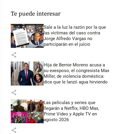
Te puede interesar
Sale a la luz la razón por la que
las víctimas del caso contra
Jorge Alfredo Vargas no
participarán en el juicio
share
Hija de Bernie Moreno acusa a
su exesposo, el congresista Max
Miller, de violencia doméstica:
dice que le lanzó agua hirviendo
share
Las películas y series que
llegarán a Netflix, HBO Max,
Prime Video y Apple TV en
agosto 2026
share