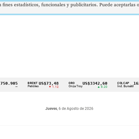
 fines estadísticos, funcionales y publicitarios. Puede aceptarlas
905
US$73,48
US$3342,60
1621,3
BRENT
ORO
COLCAP
Petróleo
Onza Troy
Índ. Bursátil
—
▼ 1.12
▲ 8.20
Jueves
, 6 de Agosto de 2026