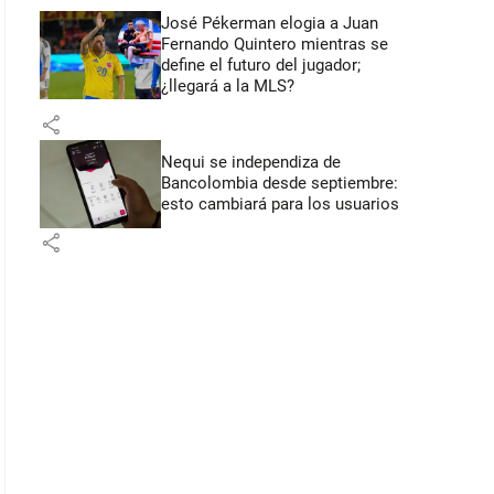
José Pékerman elogia a Juan
Fernando Quintero mientras se
define el futuro del jugador;
¿llegará a la MLS?
share
Nequi se independiza de
Bancolombia desde septiembre:
esto cambiará para los usuarios
share