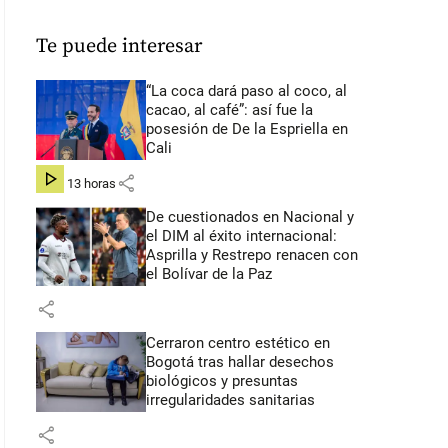
Te puede interesar
“La coca dará paso al coco, al
cacao, al café”: así fue la
posesión de De la Espriella en
Cali
share
hace 13 horas
De cuestionados en Nacional y
el DIM al éxito internacional:
Asprilla y Restrepo renacen con
el Bolívar de la Paz
share
Cerraron centro estético en
Bogotá tras hallar desechos
biológicos y presuntas
irregularidades sanitarias
share