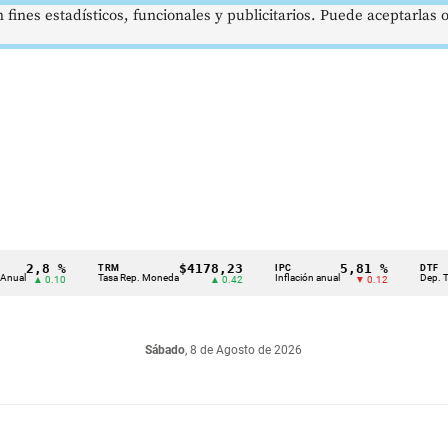
 fines estadísticos, funcionales y publicitarios. Puede aceptarlas
,8 %
$4178,23
5,81 %
TRM
IPC
DTF
Tasa Rep. Moneda
Inflación anual
Dep. Término F
 0.10
▲ 0.42
▼ 0.12
Sábado
, 8 de Agosto de 2026