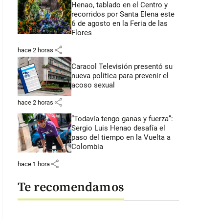
Henao, tablado en el Centro y
recorridos por Santa Elena este
6 de agosto en la Feria de las
Flores
share
hace 2 horas
Caracol Televisión presentó su
nueva política para prevenir el
acoso sexual
share
hace 2 horas
“Todavía tengo ganas y fuerza”:
Sergio Luis Henao desafía el
paso del tiempo en la Vuelta a
Colombia
share
hace 1 hora
Te recomendamos