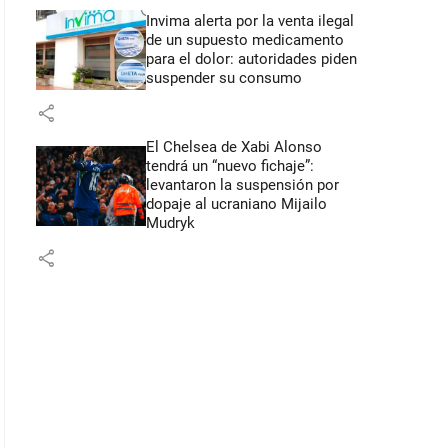
Invima alerta por la venta ilegal
de un supuesto medicamento
para el dolor: autoridades piden
suspender su consumo
share
El Chelsea de Xabi Alonso
tendrá un “nuevo fichaje”:
levantaron la suspensión por
dopaje al ucraniano Mijailo
Mudryk
share