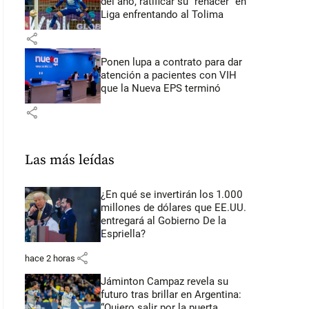
del año, ratificar su “renacer” en
Liga enfrentando al Tolima
share
Ponen lupa a contrato para dar
atención a pacientes con VIH
que la Nueva EPS terminó
share
Las más leídas
¿En qué se invertirán los 1.000
millones de dólares que EE.UU.
entregará al Gobierno De la
Espriella?
share
hace 2 horas
Jáminton Campaz revela su
futuro tras brillar en Argentina:
“Quiero salir por la puerta