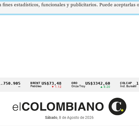
 fines estadísticos, funcionales y publicitarios. Puede aceptarlas
.905
US$73,48
US$3342,60
1621,
BRENT
ORO
COLCAP
Petróleo
Onza Troy
Índ. Bursátil
—
▼ 1.12
▲ 8.20
Sábado
, 8 de Agosto de 2026