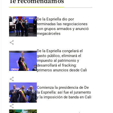
Te recomendamos
De la Espriella dio por
terminadas las negociaciones
con grupos armados y anunció
megacárceles
share
De la Espriella congelará el
gasto público, eliminará el
impuesto al patrimonio y
desarrollará el fracking:
primeros anuncios desde Cali
share
Comienza la presidencia de De
la Espriella: así fue el juramento
y la imposición de banda en Cali
share