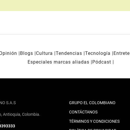
Opinión
Blogs
Cultura
Tendencias
Tecnología
Entret
Especiales marcas aliadas
Pódcast
NO S.A.S
GRUPO EL COLOMBIANO
CONTÁCTANOS
o, Antioquia, Colombia.
2
TÉRMINOS Y CONDICIONES
 3393333