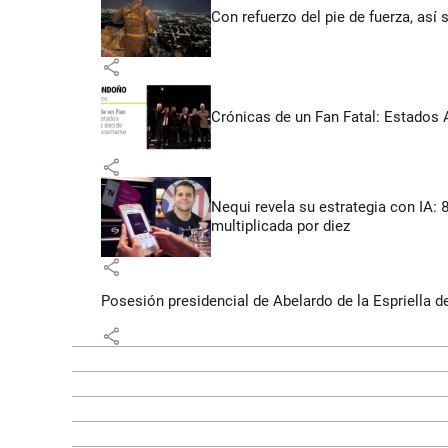
Con refuerzo del pie de fuerza, así 
share
Crónicas de un Fan Fatal: Estados 
share
Nequi revela su estrategia con IA:
multiplicada por diez
share
Posesión presidencial de Abelardo de la Espriella d
share