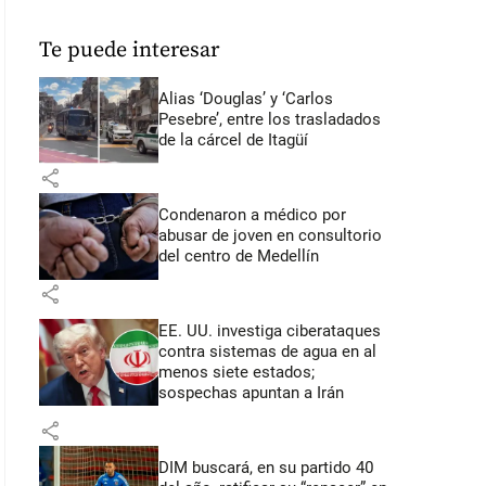
Te puede interesar
Alias ‘Douglas’ y ‘Carlos
Pesebre’, entre los trasladados
de la cárcel de Itagüí
share
Condenaron a médico por
abusar de joven en consultorio
del centro de Medellín
share
EE. UU. investiga ciberataques
contra sistemas de agua en al
menos siete estados;
sospechas apuntan a Irán
share
DIM buscará, en su partido 40