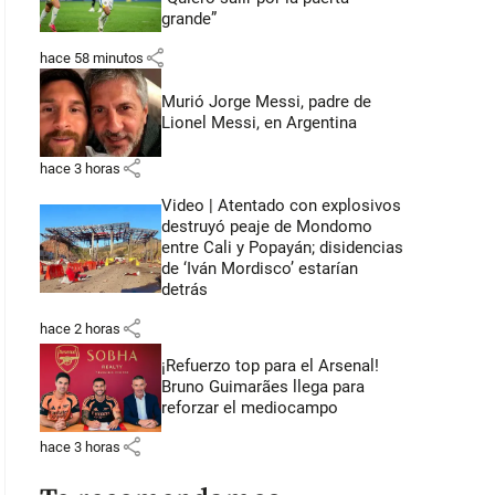
grande”
share
hace 58 minutos
Murió Jorge Messi, padre de
Lionel Messi, en Argentina
share
hace 3 horas
Video | Atentado con explosivos
destruyó peaje de Mondomo
entre Cali y Popayán; disidencias
de ‘Iván Mordisco’ estarían
detrás
share
hace 2 horas
¡Refuerzo top para el Arsenal!
Bruno Guimarães llega para
reforzar el mediocampo
share
hace 3 horas