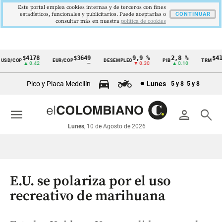
Este portal emplea cookies internas y de terceros con fines
estadísticos, funcionales y publicitarios. Puede aceptarlas o
CONTINUAR
consultar más en nuestra
politica de cookies
$4178
$3649
9,9 %
2,8 %
$4178
D/COP
EUR/COP
DESEMPLEO
PIB
TRM
Cintillo
▲ 0.42
—
▼ 0.30
▲ 0.10
▲ 
de
Pico y Placa Medellín
Lunes
5 y 8
5 y 8
indicadores
económicos
menu
person
search
Colombia
Lunes
, 10 de Agosto de 2026
E.U. se polariza por el uso
recreativo de marihuana