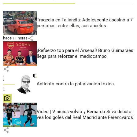
Tragedia en Tailandia: Adolescente asesinó a 7
personas, entre ellas, sus abuelos
share
hace 11 horas
¡Refuerzo top para el Arsenal! Bruno Guimarães
llega para reforzar el mediocampo
share
Antídoto contra la polarización tóxica
share
Video | Vinícius volvió y Bernardo Silva debutó:
vea los goles del Real Madrid ante Ferencvaros
share