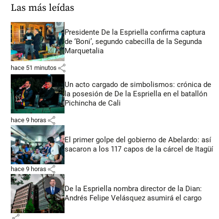
Las más leídas
Presidente De la Espriella confirma captura
de ‘Boni’, segundo cabecilla de la Segunda
Marquetalia
share
hace 51 minutos
Un acto cargado de simbolismos: crónica de
la posesión de De la Espriella en el batallón
Pichincha de Cali
share
hace 9 horas
El primer golpe del gobierno de Abelardo: así
sacaron a los 117 capos de la cárcel de Itagüí
share
hace 9 horas
De la Espriella nombra director de la Dian:
Andrés Felipe Velásquez asumirá el cargo
share