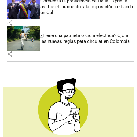
Comienza la presidencia de De la Espriella:
así fue el juramento y la imposición de banda
en Cali
share
¿Tiene una patineta o cicla eléctrica? Ojo a
las nuevas reglas para circular en Colombia
share