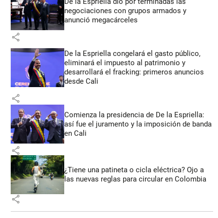
De la Espriella dio por terminadas las
negociaciones con grupos armados y
anunció megacárceles
share
De la Espriella congelará el gasto público,
eliminará el impuesto al patrimonio y
desarrollará el fracking: primeros anuncios
desde Cali
share
Comienza la presidencia de De la Espriella:
así fue el juramento y la imposición de banda
en Cali
share
¿Tiene una patineta o cicla eléctrica? Ojo a
las nuevas reglas para circular en Colombia
share