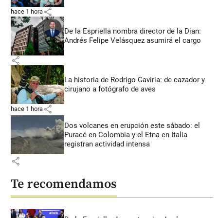
share
hace 1 hora
De la Espriella nombra director de la Dian:
Andrés Felipe Velásquez asumirá el cargo
share
La historia de Rodrigo Gaviria: de cazador y
cirujano a fotógrafo de aves
share
hace 1 hora
Dos volcanes en erupción este sábado: el
Puracé en Colombia y el Etna en Italia
registran actividad intensa
share
Te recomendamos