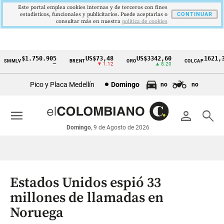
Este portal emplea cookies internas y de terceros con fines
estadísticos, funcionales y publicitarios. Puede aceptarlas o
CONTINUAR
consultar más en nuestra
politica de cookies
$1.750.905
US$73,48
US$3342,60
1621,34
SMMLV
BRENT
ORO
COLCAP
Cintillo
—
▼ 1.12
▲ 8.20
▲
de
Pico y Placa Medellín
Domingo
no
no
indicadores
económicos
menu
person
search
Colombia
Domingo
, 9 de Agosto de 2026
Estados Unidos espió 33
millones de llamadas en
Noruega