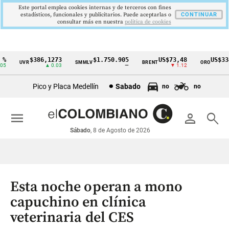
Este portal emplea cookies internas y de terceros con fines
estadísticos, funcionales y publicitarios. Puede aceptarlas o
CONTINUAR
consultar más en nuestra
politica de cookies
$386,1273
$1.750.905
US$73,48
US$3342
UVR
SMMLV
BRENT
ORO
Cintillo
▲ 0.03
—
▼ 1.12
▲ 
de
Pico y Placa Medellín
Sabado
no
no
indicadores
económicos
menu
person
search
Colombia
Sábado
, 8 de Agosto de 2026
Esta noche operan a mono
capuchino en clínica
veterinaria del CES