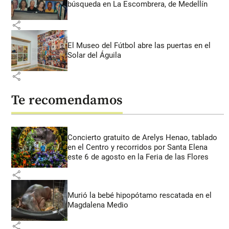
búsqueda en La Escombrera, de Medellín
share
El Museo del Fútbol abre las puertas en el
Solar del Águila
share
Te recomendamos
Concierto gratuito de Arelys Henao, tablado
en el Centro y recorridos por Santa Elena
este 6 de agosto en la Feria de las Flores
share
Murió la bebé hipopótamo rescatada en el
Magdalena Medio
share