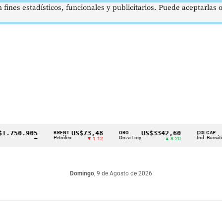
 fines estadísticos, funcionales y publicitarios. Puede aceptarlas
50.905
US$73,48
US$3342,60
1621
BRENT
ORO
COLCAP
Petróleo
Onza Troy
Índ. Bursátil
—
▼ 1.12
▲ 8.20
Domingo
, 9 de Agosto de 2026