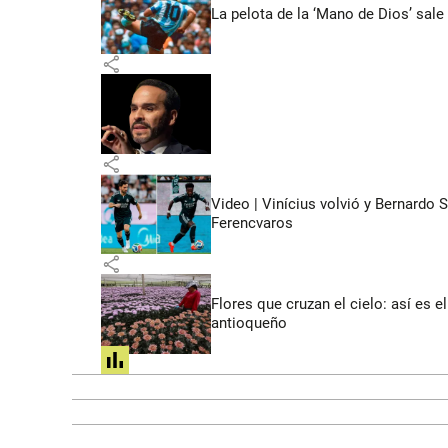
La pelota de la ‘Mano de Dios’ sale
share
share
Video | Vinícius volvió y Bernardo 
Ferencvaros
share
Flores que cruzan el cielo: así es
antioqueño
share