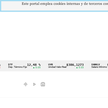
Este portal emplea cookies internas y de terceros con
12,48 %
$386,1273
$1.7
DTF
UVR
SMMLV
Cintillo
Dep. Término Fijo
Unidad Valor Real
Salario Mínimo
▲ 0.05
▲ 0.03
de
indicadores
graphic_eq
play_arrow
photo_camera
económicos
Colombia