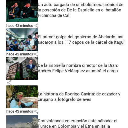
Un acto cargado de simbolismos: crónica de
la posesión de De la Espriella en el batallón
Pichincha de Cali
share
hace 43 minutos
El primer golpe del gobierno de Abelardo: así
sacaron a los 117 capos de la cárcel de Itagüí
share
hace 43 minutos
De la Espriella nombra director de la Dian:
Andrés Felipe Velásquez asumirá el cargo
share
La historia de Rodrigo Gaviria: de cazador y
cirujano a fotógrafo de aves
share
hace 43 minutos
Dos volcanes en erupción este sábado: el
Puracé en Colombia y el Etna en Italia