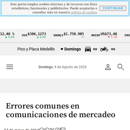
Este portal emplea cookies internas y de terceros con fines
estadísticos, funcionales y publicitarios. Puede aceptarlas o
CONTINUAR
consultar más en nuestra
politica de cookies
2,48 %
$386,1273
$1.750.905
US$73,48
U
UVR
SMMLV
BRENT
ORO
Cintillo
▲ 0.05
▲ 0.03
—
▼ 1.12
de
Pico y Placa Medellín
Domingo
no
no
indicadores
económicos
menu
person
search
Domingo
, 9 de Agosto de 2026
Colombia
Errores comunes en
comunicaciones de mercadeo