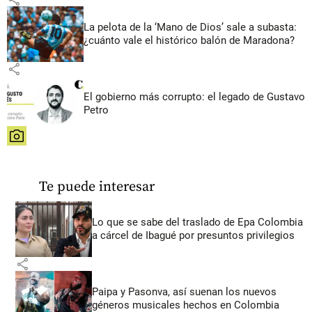
La pelota de la ‘Mano de Dios’ sale a subasta:
¿cuánto vale el histórico balón de Maradona?
share
El gobierno más corrupto: el legado de Gustavo
Petro
share
Te puede interesar
Lo que se sabe del traslado de Epa Colombia
a cárcel de Ibagué por presuntos privilegios
share
Paipa y Pasonva, así suenan los nuevos
géneros musicales hechos en Colombia