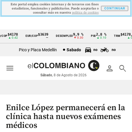
Este portal emplea cookies internas y de terceros con fines
estadísticos, funcionales y publicitarios. Puede aceptarlas o
CONTINUAR
consultar más en nuestra
politica de cookies
$4178
$3639
9,9 %
2,8 %
$4178,2
COP
EUR/COP
DESEMPLEO
PIB
TRM
Cintillo
▲ 0.42
—
▼ 0.30
▲ 0.10
▲ 0.4
de
Pico y Placa Medellín
Sabado
no
no
indicadores
económicos
menu
person
search
Colombia
Sábado
, 8 de Agosto de 2026
Enilce López permanecerá en la
clínica hasta nuevos exámenes
médicos