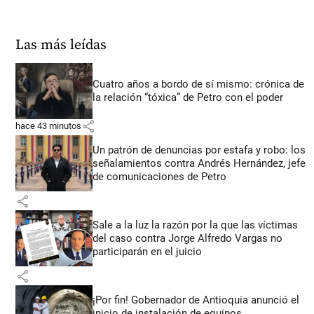
Las más leídas
Cuatro años a bordo de sí mismo: crónica de
la relación “tóxica” de Petro con el poder
share
hace 43 minutos
Un patrón de denuncias por estafa y robo: los
señalamientos contra Andrés Hernández, jefe
de comunicaciones de Petro
share
Sale a la luz la razón por la que las víctimas
del caso contra Jorge Alfredo Vargas no
participarán en el juicio
share
¡Por fin! Gobernador de Antioquia anunció el
inicio de instalación de equipos