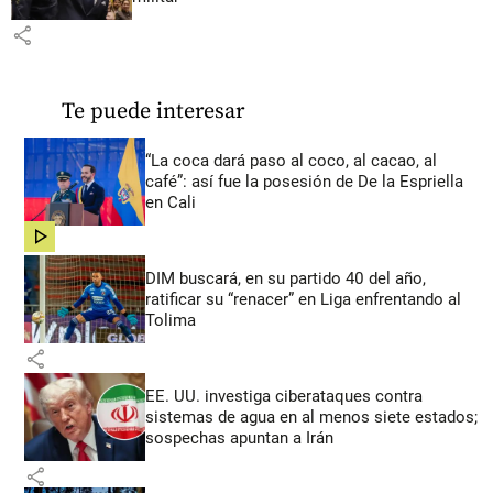
share
Te puede interesar
“La coca dará paso al coco, al cacao, al
café”: así fue la posesión de De la Espriella
en Cali
share
DIM buscará, en su partido 40 del año,
ratificar su “renacer” en Liga enfrentando al
Tolima
share
EE. UU. investiga ciberataques contra
sistemas de agua en al menos siete estados;
sospechas apuntan a Irán
share