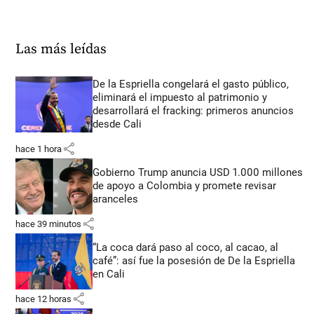
Las más leídas
De la Espriella congelará el gasto público,
eliminará el impuesto al patrimonio y
desarrollará el fracking: primeros anuncios
desde Cali
share
hace 1 hora
Gobierno Trump anuncia USD 1.000 millones
de apoyo a Colombia y promete revisar
aranceles
share
hace 39 minutos
“La coca dará paso al coco, al cacao, al
café”: así fue la posesión de De la Espriella
en Cali
share
hace 12 horas