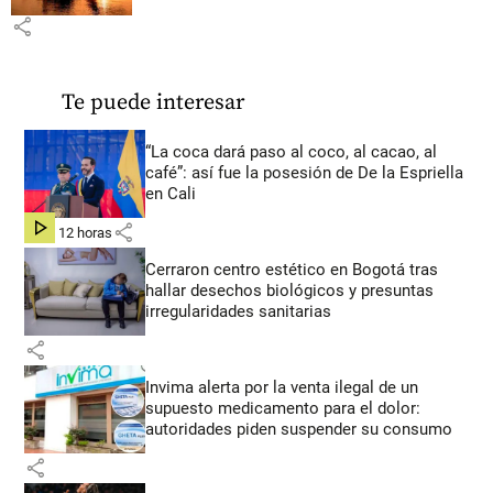
share
Te puede interesar
“La coca dará paso al coco, al cacao, al
café”: así fue la posesión de De la Espriella
en Cali
share
hace 12 horas
Cerraron centro estético en Bogotá tras
hallar desechos biológicos y presuntas
irregularidades sanitarias
share
Invima alerta por la venta ilegal de un
supuesto medicamento para el dolor:
autoridades piden suspender su consumo
share