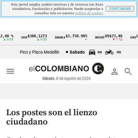
Este portal emplea cookies internas y de terceros con fines
estadísticos, funcionales y publicitarios. Puede aceptarlas o
CONTINUAR
consultar más en nuestra
politica de cookies
,48 %
$386,1273
$1.750.905
US$73,48
US
UVR
SMMLV
BRENT
ORO
Cintillo
▲ 0.05
▲ 0.03
—
▼ 1.12
de
Pico y Placa Medellín
Sabado
no
no
indicadores
económicos
menu
person
search
Colombia
Sábado
, 8 de Agosto de 2026
Los postes son el lienzo
ciudadano