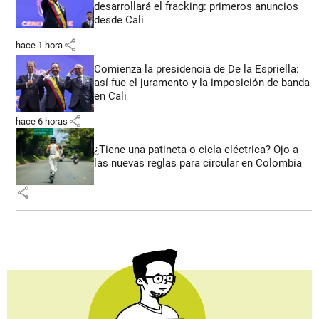
desarrollará el fracking: primeros anuncios
desde Cali
share
hace 1 hora
Comienza la presidencia de De la Espriella:
así fue el juramento y la imposición de banda
en Cali
share
hace 6 horas
¿Tiene una patineta o cicla eléctrica? Ojo a
las nuevas reglas para circular en Colombia
share