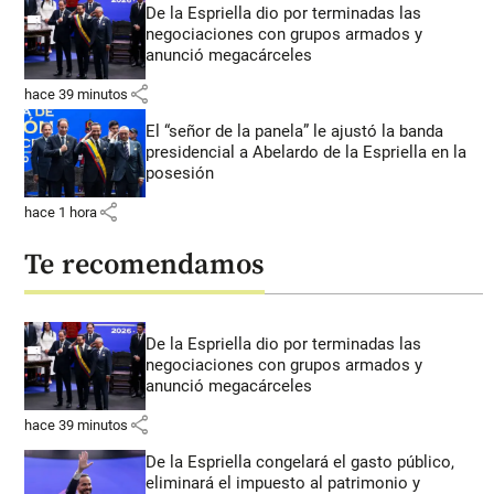
De la Espriella dio por terminadas las
negociaciones con grupos armados y
anunció megacárceles
share
hace 39 minutos
El “señor de la panela” le ajustó la banda
presidencial a Abelardo de la Espriella en la
posesión
share
hace 1 hora
Te recomendamos
De la Espriella dio por terminadas las
negociaciones con grupos armados y
anunció megacárceles
share
hace 39 minutos
De la Espriella congelará el gasto público,
eliminará el impuesto al patrimonio y