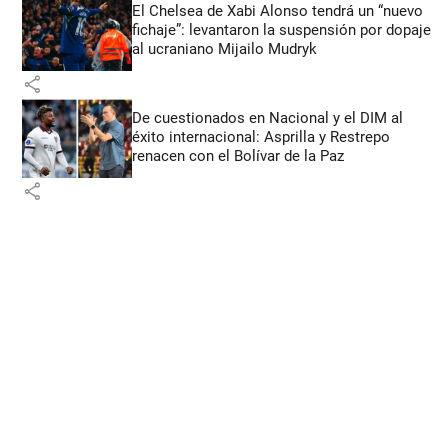
El Chelsea de Xabi Alonso tendrá un “nuevo
fichaje”: levantaron la suspensión por dopaje
al ucraniano Mijailo Mudryk
share
De cuestionados en Nacional y el DIM al
éxito internacional: Asprilla y Restrepo
renacen con el Bolívar de la Paz
share