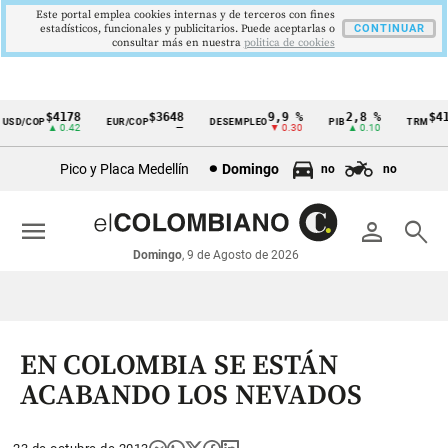
Este portal emplea cookies internas y de terceros con fines
estadísticos, funcionales y publicitarios. Puede aceptarlas o
CONTINUAR
consultar más en nuestra
politica de cookies
$4178
$3648
9,9 %
2,8 %
$417
SD/COP
EUR/COP
DESEMPLEO
PIB
TRM
Cintillo
▲ 0.42
—
▼ 0.30
▲ 0.10
▲
de
Pico y Placa Medellín
Domingo
no
no
indicadores
económicos
menu
person
search
Colombia
Domingo
, 9 de Agosto de 2026
EN COLOMBIA SE ESTÁN
ACABANDO LOS NEVADOS