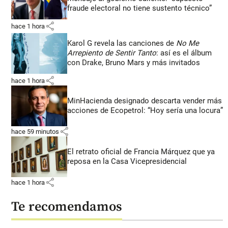
fraude electoral no tiene sustento técnico”
share
hace 1 hora
Karol G revela las canciones de
No Me
Arrepiento de Sentir Tanto
: así es el álbum
con Drake, Bruno Mars y más invitados
share
hace 1 hora
MinHacienda designado descarta vender más
acciones de Ecopetrol: “Hoy sería una locura”
share
hace 59 minutos
El retrato oficial de Francia Márquez que ya
reposa en la Casa Vicepresidencial
share
hace 1 hora
Te recomendamos