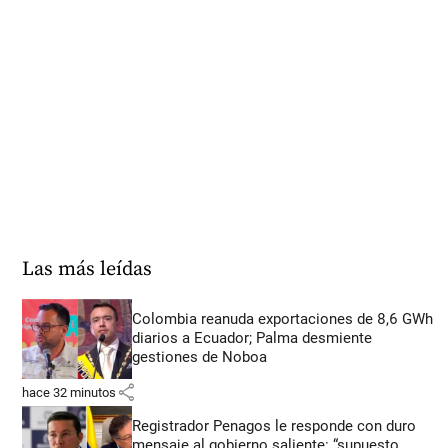
Las más leídas
Colombia reanuda exportaciones de 8,6 GWh
diarios a Ecuador; Palma desmiente
gestiones de Noboa
share
hace 32 minutos
Registrador Penagos le responde con duro
mensaje al gobierno saliente: “supuesto