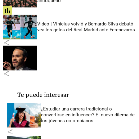
antioqueño
share
Video | Vinícius volvió y Bernardo Silva debutó:
vea los goles del Real Madrid ante Ferencvaros
share
share
Te puede interesar
¿Estudiar una carrera tradicional o
convertirse en influencer? El nuevo dilema de
los jóvenes colombianos
share