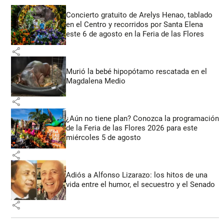
Concierto gratuito de Arelys Henao, tablado
en el Centro y recorridos por Santa Elena
este 6 de agosto en la Feria de las Flores
share
Murió la bebé hipopótamo rescatada en el
Magdalena Medio
share
¿Aún no tiene plan? Conozca la programación
de la Feria de las Flores 2026 para este
miércoles 5 de agosto
share
Adiós a Alfonso Lizarazo: los hitos de una
vida entre el humor, el secuestro y el Senado
share