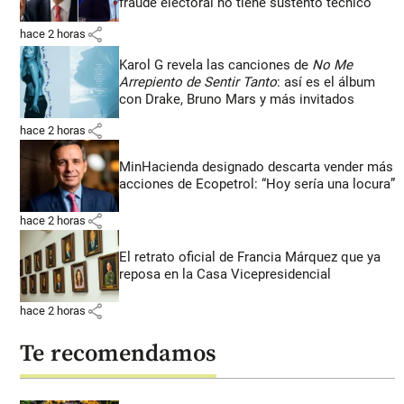
fraude electoral no tiene sustento técnico”
share
hace 2 horas
Karol G revela las canciones de
No Me
Arrepiento de Sentir Tanto
: así es el álbum
con Drake, Bruno Mars y más invitados
share
hace 2 horas
MinHacienda designado descarta vender más
acciones de Ecopetrol: “Hoy sería una locura”
share
hace 2 horas
El retrato oficial de Francia Márquez que ya
reposa en la Casa Vicepresidencial
share
hace 2 horas
Te recomendamos