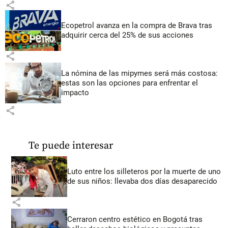
share
Ecopetrol avanza en la compra de Brava tras
adquirir cerca del 25% de sus acciones
share
La nómina de las mipymes será más costosa:
estas son las opciones para enfrentar el
impacto
share
Te puede interesar
Luto entre los silleteros por la muerte de uno
de sus niños: llevaba dos días desaparecido
share
Cerraron centro estético en Bogotá tras