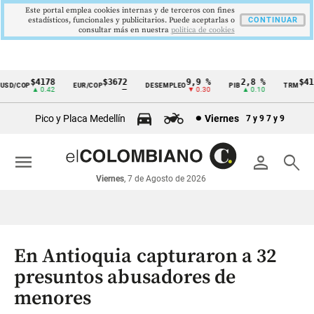
Este portal emplea cookies internas y de terceros con fines
estadísticos, funcionales y publicitarios. Puede aceptarlas o
CONTINUAR
consultar más en nuestra
politica de cookies
$4178
$3672
9,9 %
2,8 %
$4178
D/COP
EUR/COP
DESEMPLEO
PIB
TRM
Cintillo
▲ 0.42
—
▼ 0.30
▲ 0.10
▲ 
de
Pico y Placa Medellín
Viernes
7 y 9
7 y 9
indicadores
económicos
menu
person
search
Colombia
Viernes
, 7 de Agosto de 2026
En Antioquia capturaron a 32
presuntos abusadores de
menores