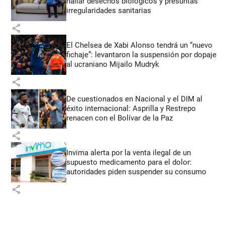
hallar desechos biológicos y presuntas
irregularidades sanitarias
share
El Chelsea de Xabi Alonso tendrá un “nuevo
fichaje”: levantaron la suspensión por dopaje
al ucraniano Mijailo Mudryk
share
De cuestionados en Nacional y el DIM al
éxito internacional: Asprilla y Restrepo
renacen con el Bolívar de la Paz
share
Invima alerta por la venta ilegal de un
supuesto medicamento para el dolor:
autoridades piden suspender su consumo
share