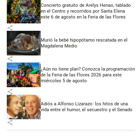
Concierto gratuito de Arelys Henao, tablado
en el Centro y recorridos por Santa Elena
este 6 de agosto en la Feria de las Flores
share
Murió la bebé hipopótamo rescatada en el
Magdalena Medio
share
¿Aún no tiene plan? Conozca la programación
de la Feria de las Flores 2026 para este
miércoles 5 de agosto
share
Adiós a Alfonso Lizarazo: los hitos de una
vida entre el humor, el secuestro y el Senado
share