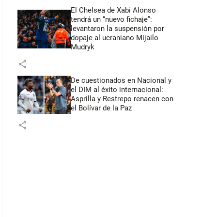
El Chelsea de Xabi Alonso
tendrá un “nuevo fichaje”:
levantaron la suspensión por
dopaje al ucraniano Mijailo
Mudryk
share
De cuestionados en Nacional y
el DIM al éxito internacional:
Asprilla y Restrepo renacen con
el Bolívar de la Paz
share