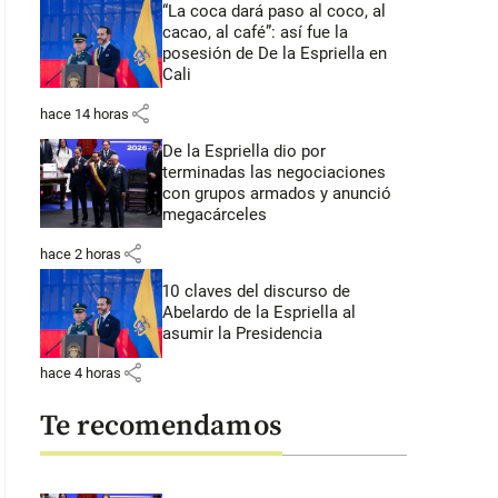
“La coca dará paso al coco, al
cacao, al café”: así fue la
posesión de De la Espriella en
Cali
share
hace 14 horas
De la Espriella dio por
terminadas las negociaciones
con grupos armados y anunció
megacárceles
share
hace 2 horas
10 claves del discurso de
Abelardo de la Espriella al
asumir la Presidencia
share
hace 4 horas
Te recomendamos