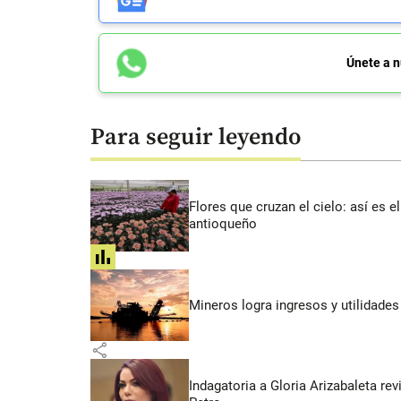
Únete a n
Para seguir leyendo
Flores que cruzan el cielo: así es
antioqueño
share
Mineros logra ingresos y utilidade
share
Indagatoria a Gloria Arizabaleta re