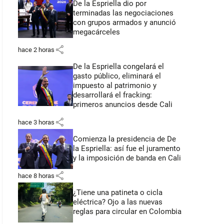
De la Espriella dio por
terminadas las negociaciones
con grupos armados y anunció
megacárceles
share
hace 2 horas
De la Espriella congelará el
gasto público, eliminará el
impuesto al patrimonio y
desarrollará el fracking:
primeros anuncios desde Cali
share
hace 3 horas
Comienza la presidencia de De
la Espriella: así fue el juramento
y la imposición de banda en Cali
share
hace 8 horas
¿Tiene una patineta o cicla
eléctrica? Ojo a las nuevas
reglas para circular en Colombia