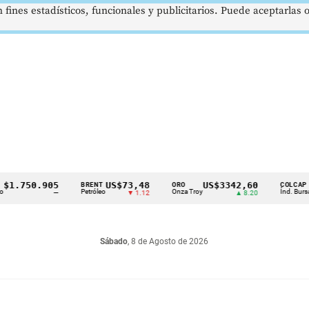
 fines estadísticos, funcionales y publicitarios. Puede aceptarlas
50.905
US$73,48
US$3342,60
162
BRENT
ORO
COLCAP
Petróleo
Onza Troy
Índ. Bursátil
—
▼ 1.12
▲ 8.20
Sábado
, 8 de Agosto de 2026