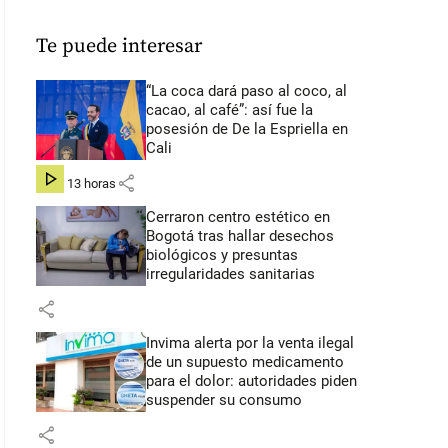
Te puede interesar
“La coca dará paso al coco, al
cacao, al café”: así fue la
posesión de De la Espriella en
Cali
share
hace 13 horas
Cerraron centro estético en
Bogotá tras hallar desechos
biológicos y presuntas
irregularidades sanitarias
share
Invima alerta por la venta ilegal
de un supuesto medicamento
para el dolor: autoridades piden
suspender su consumo
share