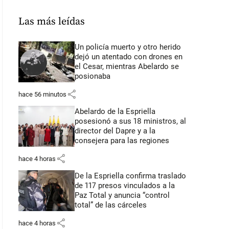
Las más leídas
Un policía muerto y otro herido
dejó un atentado con drones en
el Cesar, mientras Abelardo se
posionaba
share
hace 56 minutos
Abelardo de la Espriella
posesionó a sus 18 ministros, al
director del Dapre y a la
consejera para las regiones
share
hace 4 horas
De la Espriella confirma traslado
de 117 presos vinculados a la
Paz Total y anuncia “control
total” de las cárceles
share
hace 4 horas