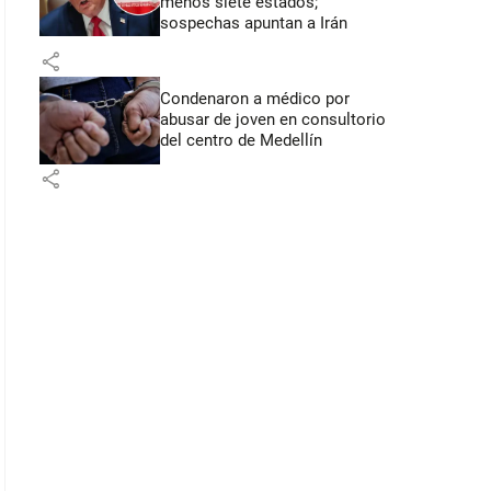
menos siete estados;
sospechas apuntan a Irán
share
Condenaron a médico por
abusar de joven en consultorio
del centro de Medellín
share