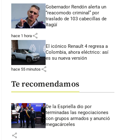
Gobernador Rendón alerta un
“reacomodo criminal” por
traslado de 103 cabecillas de
Itagüí
share
hace 1 hora
El icónico Renault 4 regresa a
Colombia, ahora eléctrico: así
es su nueva versión
share
hace 55 minutos
Te recomendamos
De la Espriella dio por
terminadas las negociaciones
con grupos armados y anunció
megacárceles
share