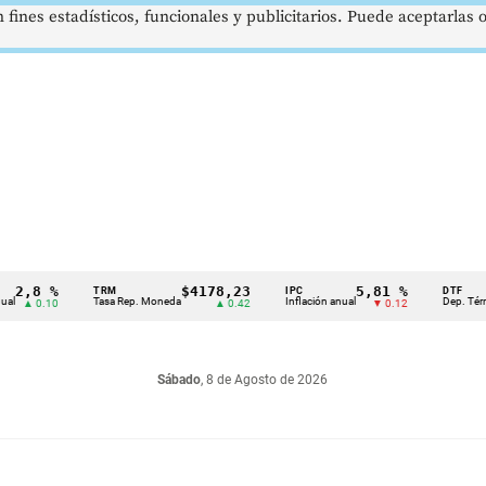
 fines estadísticos, funcionales y publicitarios. Puede aceptarlas
 %
$4178,23
5,81 %
TRM
IPC
DTF
Tasa Rep. Moneda
Inflación anual
Dep. Término Fijo
.10
▲ 0.42
▼ 0.12
Sábado
, 8 de Agosto de 2026