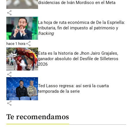
disidencias de Iván Mordisco en el Meta
share
La hoja de ruta económica de De la Espriella:
tributaria, fin del impuesto al patrimonio y
fracking
share
hace 1 hora
Esta es la historia de Jhon Jairo Grajales,
ganador absoluto del Desfile de Silleteros
2026
share
Ted Lasso regresa: así será la cuarta
temporada de la serie
share
Te recomendamos