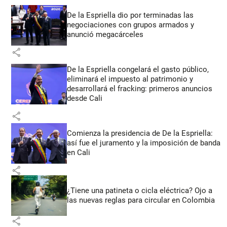
De la Espriella dio por terminadas las
negociaciones con grupos armados y
anunció megacárceles
share
De la Espriella congelará el gasto público,
eliminará el impuesto al patrimonio y
desarrollará el fracking: primeros anuncios
desde Cali
share
Comienza la presidencia de De la Espriella:
así fue el juramento y la imposición de banda
en Cali
share
¿Tiene una patineta o cicla eléctrica? Ojo a
las nuevas reglas para circular en Colombia
share