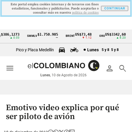
Este portal emplea cookies internas y de terceros con fines
estadísticos, funcionales y publicitarios. Puede aceptarlas o
CONTINUAR
consultar más en nuestra
politica de cookies
386,1273
$1.750.905
US$73,48
US$3342,60
SMMLV
BRENT
ORO
C
Cintillo
▲ 0.03
—
▼ 1.12
▲ 8.20
de
Pico y Placa Medellín
Lunes
5 y 8
5 y 8
indicadores
económicos
menu
person
search
Colombia
Lunes
, 10 de Agosto de 2026
Emotivo video explica por qué
ser piloto de avión