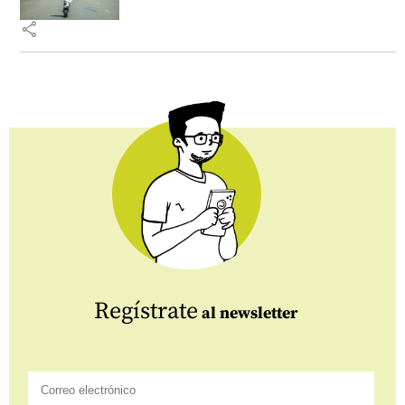
share
Regístrate
al newsletter