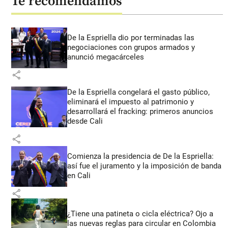
Te recomendamos
De la Espriella dio por terminadas las
negociaciones con grupos armados y
anunció megacárceles
share
De la Espriella congelará el gasto público,
eliminará el impuesto al patrimonio y
desarrollará el fracking: primeros anuncios
desde Cali
share
Comienza la presidencia de De la Espriella:
así fue el juramento y la imposición de banda
en Cali
share
¿Tiene una patineta o cicla eléctrica? Ojo a
las nuevas reglas para circular en Colombia