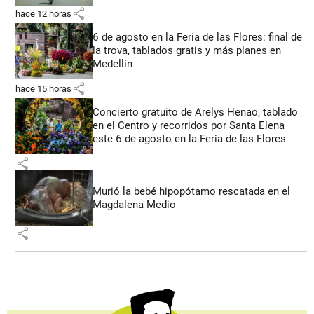
share
hace 12 horas
6 de agosto en la Feria de las Flores: final de
la trova, tablados gratis y más planes en
Medellín
share
hace 15 horas
Concierto gratuito de Arelys Henao, tablado
en el Centro y recorridos por Santa Elena
este 6 de agosto en la Feria de las Flores
share
Murió la bebé hipopótamo rescatada en el
Magdalena Medio
share