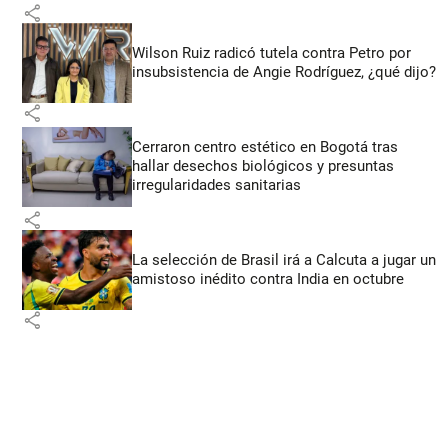
share
Wilson Ruiz radicó tutela contra Petro por
insubsistencia de Angie Rodríguez, ¿qué dijo?
share
Cerraron centro estético en Bogotá tras
hallar desechos biológicos y presuntas
irregularidades sanitarias
share
La selección de Brasil irá a Calcuta a jugar un
amistoso inédito contra India en octubre
share