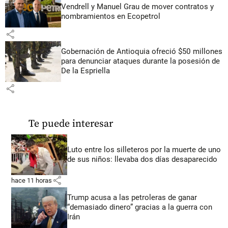
Vendrell y Manuel Grau de mover contratos y
nombramientos en Ecopetrol
share
Gobernación de Antioquia ofreció $50 millones
para denunciar ataques durante la posesión de
De la Espriella
share
Te puede interesar
Luto entre los silleteros por la muerte de uno
de sus niños: llevaba dos días desaparecido
share
hace 11 horas
Trump acusa a las petroleras de ganar
“demasiado dinero” gracias a la guerra con
Irán