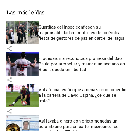
Las más leídas
Guardias del Inpec confiesan su
responsabilidad en controles de polémica
fiesta de gestores de paz en cárcel de Itagüí
share
Procesaron a reconocida promesa del São
Paulo por atropellar y matar a un anciano en
Brasil: quedó en libertad
share
Volvió una lesión que amenaza con poner fin
a la carrera de David Ospina, ¿de qué se
trata?
share
Así lavaba dinero con criptomonedas
un
colombiano para un cartel mexicano: fue