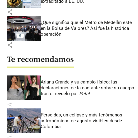
extraditado a EE. UU.
share
¿Qué significa que el Metro de Medellín esté
en la Bolsa de Valores? Así fue la histórica
operación
share
Te recomendamos
Ariana Grande y su cambio físico: las
declaraciones de la cantante sobre su cuerpo
tras el revuelo por
Petal
share
Perseidas, un eclipse y más fenómenos
astronómicos de agosto visibles desde
Colombia
share