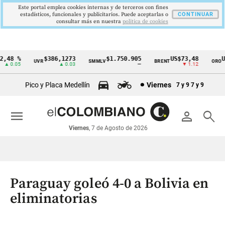
Este portal emplea cookies internas y de terceros con fines
estadísticos, funcionales y publicitarios. Puede aceptarlas o
CONTINUAR
consultar más en nuestra
politica de cookies
48 %
$386,1273
$1.750.905
US$73,48
US$
UVR
SMMLV
BRENT
ORO
Cintillo
 0.05
▲ 0.03
—
▼ 1.12
de
Pico y Placa Medellín
Viernes
7 y 9
7 y 9
indicadores
económicos
menu
person
search
Colombia
Viernes
, 7 de Agosto de 2026
Paraguay goleó 4-0 a Bolivia en
eliminatorias