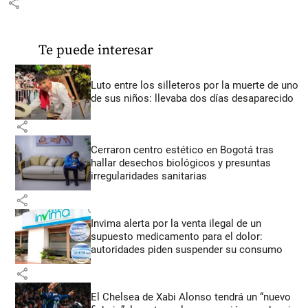
share
Te puede interesar
Luto entre los silleteros por la muerte de uno
de sus niños: llevaba dos días desaparecido
share
Cerraron centro estético en Bogotá tras
hallar desechos biológicos y presuntas
irregularidades sanitarias
share
Invima alerta por la venta ilegal de un
supuesto medicamento para el dolor:
autoridades piden suspender su consumo
share
El Chelsea de Xabi Alonso tendrá un “nuevo