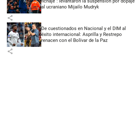
fichaje”: levantaron la suspensión por dopaje
al ucraniano Mijailo Mudryk
share
De cuestionados en Nacional y el DIM al
éxito internacional: Asprilla y Restrepo
renacen con el Bolívar de la Paz
share