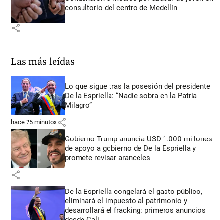
consultorio del centro de Medellín
share
Las más leídas
Lo que sigue tras la posesión del presidente
De la Espriella: “Nadie sobra en la Patria
Milagro”
share
hace 25 minutos
Gobierno Trump anuncia USD 1.000 millones
de apoyo a gobierno de De la Espriella y
promete revisar aranceles
share
De la Espriella congelará el gasto público,
eliminará el impuesto al patrimonio y
desarrollará el fracking: primeros anuncios
desde Cali