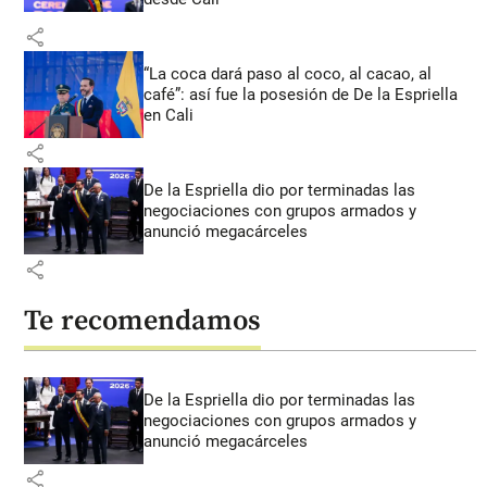
share
“La coca dará paso al coco, al cacao, al
café”: así fue la posesión de De la Espriella
en Cali
share
De la Espriella dio por terminadas las
negociaciones con grupos armados y
anunció megacárceles
share
Te recomendamos
De la Espriella dio por terminadas las
negociaciones con grupos armados y
anunció megacárceles
share