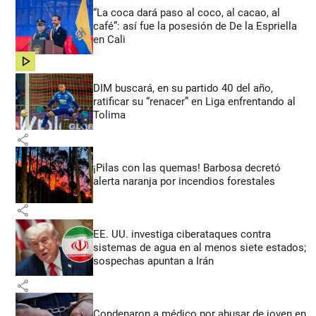
“La coca dará paso al coco, al cacao, al
café”: así fue la posesión de De la Espriella
en Cali
share
DIM buscará, en su partido 40 del año,
ratificar su “renacer” en Liga enfrentando al
Tolima
share
¡Pilas con las quemas! Barbosa decretó
alerta naranja por incendios forestales
share
EE. UU. investiga ciberataques contra
sistemas de agua en al menos siete estados;
sospechas apuntan a Irán
share
Condenaron a médico por abusar de joven en