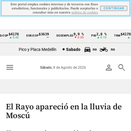
Este portal emplea cookies internas y de terceros con fines
estadísticos, funcionales y publicitarios. Puede aceptarlas o
CONTINUAR
consultar más en nuestra
politica de cookies
$4178
$3639
9,9 %
2,8 %
$4178,2
COP
EUR/COP
DESEMPLEO
PIB
TRM
Cintillo
▲ 0.42
—
▼ 0.30
▲ 0.10
▲ 0.
de
Pico y Placa Medellín
Sabado
no
no
indicadores
económicos
menu
person
search
Sábado
, 8 de Agosto de 2026
Colombia
El Rayo apareció en la lluvia de
Moscú