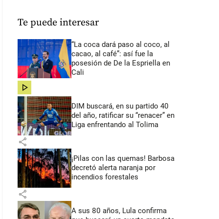
Te puede interesar
“La coca dará paso al coco, al
cacao, al café”: así fue la
posesión de De la Espriella en
Cali
share
DIM buscará, en su partido 40
del año, ratificar su “renacer” en
Liga enfrentando al Tolima
share
¡Pilas con las quemas! Barbosa
decretó alerta naranja por
incendios forestales
share
A sus 80 años, Lula confirma