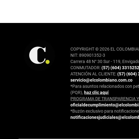
REDES SOCIALES
COPYRIGHT © 2026 EL COLOMBIA
NIT: 890901352-3
Carrera 48 N° 30 Sur - 119, Envigad
CONMUTADOR:
(57) (604) 331525
ATENCIÓN AL CLIENTE:
(57) (604)
servicio@elcolombiano.com.co
*Para asuntos relacionados con pet
(PQR),
haz clic aquí
PROGRAMA DE TRANSPARENCIA Y 
oficialdecumplimiento@elcolomb
*Buzón exclusivo para notificaciones
notificacionesjudiciales@elcolom