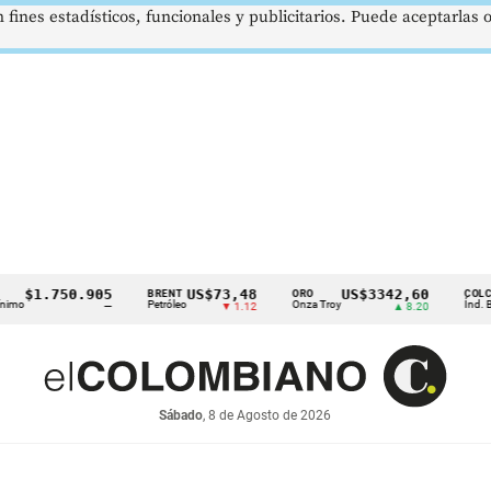
 fines estadísticos, funcionales y publicitarios. Puede aceptarlas
$1.750.905
US$73,48
US$3342,60
BRENT
ORO
COLCAP
Petróleo
Onza Troy
Índ. Bursátil
—
▼ 1.12
▲ 8.20
Sábado
, 8 de Agosto de 2026