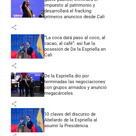
impuesto al patrimonio y
desarrollará el fracking:
primeros anuncios desde Cali
share
“La coca dará paso al coco, al
cacao, al café”: así fue la
posesión de De la Espriella en
Cali
share
De la Espriella dio por
terminadas las negociaciones
con grupos armados y anunció
megacárceles
share
10 claves del discurso de
Abelardo de la Espriella al
asumir la Presidencia