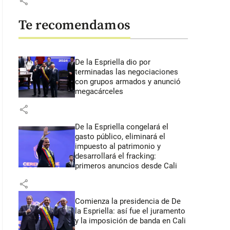
share
Te recomendamos
De la Espriella dio por
terminadas las negociaciones
con grupos armados y anunció
megacárceles
share
De la Espriella congelará el
gasto público, eliminará el
impuesto al patrimonio y
desarrollará el fracking:
primeros anuncios desde Cali
share
Comienza la presidencia de De
la Espriella: así fue el juramento
y la imposición de banda en Cali