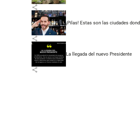
share
¡Pilas! Estas son las ciudades dond
share
La llegada del nuevo Presidente
share