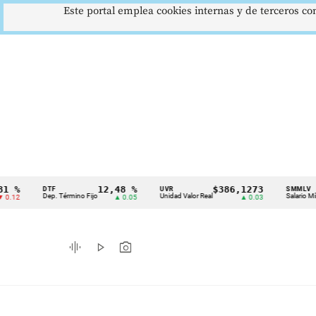
Este portal emplea cookies internas y de terceros con
%
12,48 %
$386,1273
DTF
UVR
SMMLV
Cintillo
Dep. Término Fijo
Unidad Valor Real
Salario Mínimo
2
▲ 0.05
▲ 0.03
de
indicadores
graphic_eq
play_arrow
photo_camera
económicos
Colombia