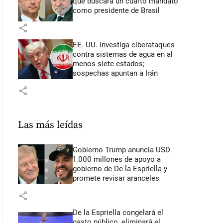
que buscará un cuarto mandato
como presidente de Brasil
share
EE. UU. investiga ciberataques
contra sistemas de agua en al
menos siete estados;
sospechas apuntan a Irán
share
Las más leídas
Gobierno Trump anuncia USD
1.000 millones de apoyo a
gobierno de De la Espriella y
promete revisar aranceles
share
De la Espriella congelará el
gasto público, eliminará el