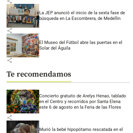
share
La JEP anunció el inicio de la sexta fase de
búsqueda en La Escombrera, de Medellín
share
El Museo del Fútbol abre las puertas en el
Solar del Águila
share
Te recomendamos
Concierto gratuito de Arelys Henao, tablado
en el Centro y recorridos por Santa Elena
este 6 de agosto en la Feria de las Flores
share
Murió la bebé hipopótamo rescatada en el