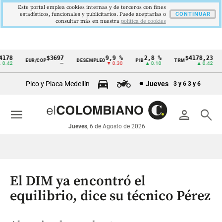
Este portal emplea cookies internas y de terceros con fines
estadísticos, funcionales y publicitarios. Puede aceptarlas o
CONTINUAR
consultar más en nuestra
politica de cookies
78
$3697
9,9 %
2,8 %
$4178,23
EUR/COP
DESEMPLEO
PIB
TRM
I
Cintillo
42
—
▼ 0.30
▲ 0.10
▲ 0.42
de
Pico y Placa Medellín
Jueves
3 y 6
3 y 6
indicadores
económicos
menu
person
search
Colombia
Jueves
, 6 de Agosto de 2026
El DIM ya encontró el
equilibrio, dice su técnico Pérez