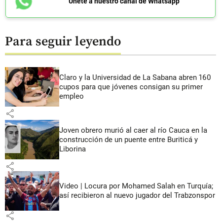
Únete a nuestro canal de Whatsapp
Para seguir leyendo
Claro y la Universidad de La Sabana abren 160
cupos para que jóvenes consigan su primer
empleo
share
Joven obrero murió al caer al río Cauca en la
construcción de un puente entre Buriticá y
Liborina
share
Video | Locura por Mohamed Salah en Turquía;
así recibieron al nuevo jugador del Trabzonspor
share