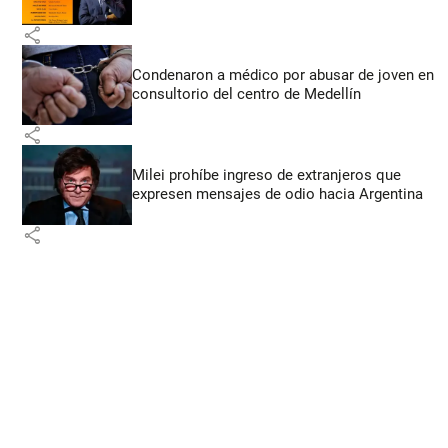
share
Condenaron a médico por abusar de joven en
consultorio del centro de Medellín
share
Milei prohíbe ingreso de extranjeros que
expresen mensajes de odio hacia Argentina
share