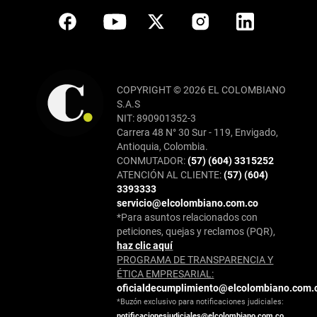
COPYRIGHT © 2026 EL COLOMBIANO
S.A.S
NIT: 890901352-3
Carrera 48 N° 30 Sur - 119, Envigado,
Antioquia, Colombia.
CONMUTADOR:
(57) (604) 3315252
ATENCIÓN AL CLIENTE:
(57) (604)
3393333
servicio@elcolombiano.com.co
*Para asuntos relacionados con
peticiones, quejas y reclamos (PQR),
haz clic aquí
PROGRAMA DE TRANSPARENCIA Y
ÉTICA EMPRESARIAL:
oficialdecumplimiento@elcolombiano.com.
*Buzón exclusivo para notificaciones judiciales:
notificacionesjudiciales@elcolombiano.com.co