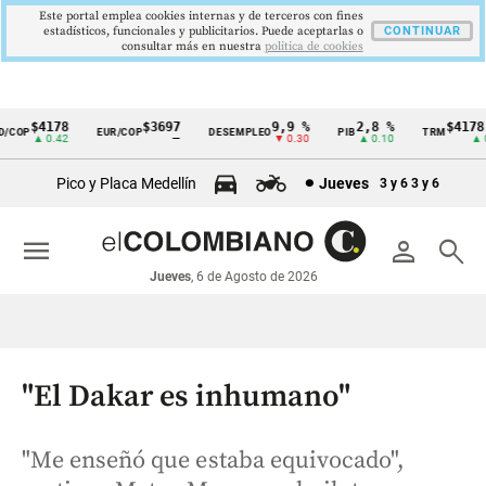
Este portal emplea cookies internas y de terceros con fines
estadísticos, funcionales y publicitarios. Puede aceptarlas o
CONTINUAR
consultar más en nuestra
politica de cookies
$4178
$3697
9,9 %
2,8 %
$4178,2
OP
EUR/COP
DESEMPLEO
PIB
TRM
Cintillo
▲ 0.42
—
▼ 0.30
▲ 0.10
▲ 0.4
de
Pico y Placa Medellín
Jueves
3 y 6
3 y 6
indicadores
económicos
menu
person
search
Colombia
Jueves
, 6 de Agosto de 2026
"El Dakar es inhumano"
"Me enseñó que estaba equivocado",