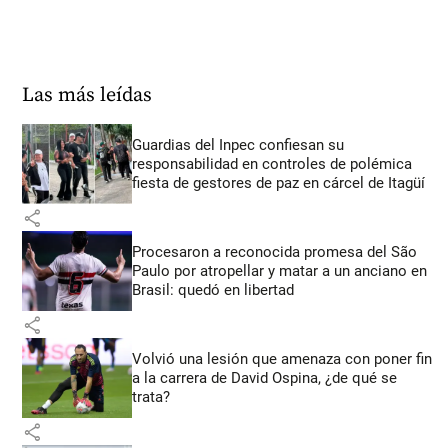
Las más leídas
Guardias del Inpec confiesan su
responsabilidad en controles de polémica
fiesta de gestores de paz en cárcel de Itagüí
share
Procesaron a reconocida promesa del São
Paulo por atropellar y matar a un anciano en
Brasil: quedó en libertad
share
Volvió una lesión que amenaza con poner fin
a la carrera de David Ospina, ¿de qué se
trata?
share