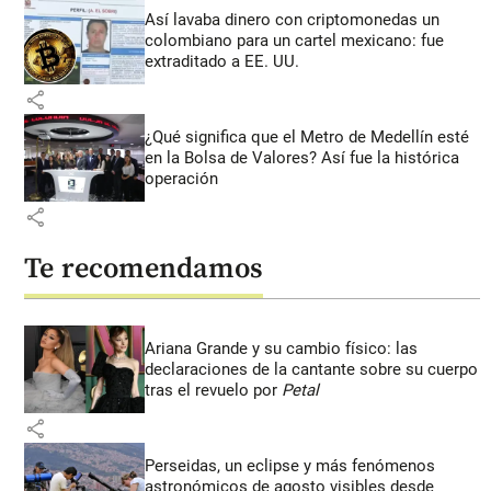
Así lavaba dinero con criptomonedas
un
colombiano para un cartel mexicano: fue
extraditado a EE. UU.
share
¿Qué significa que el Metro de Medellín esté
en la Bolsa de Valores? Así fue la histórica
operación
share
Te recomendamos
Ariana Grande y su cambio físico: las
declaraciones de la cantante sobre su cuerpo
tras el revuelo por
Petal
share
Perseidas, un eclipse y más fenómenos
astronómicos de agosto visibles desde