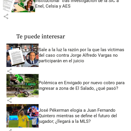
institucional” tras investigación de la SIC a
Enel, Celsia y AES
share
Te puede interesar
Sale a la luz la razón por la que las víctimas
del caso contra Jorge Alfredo Vargas no
participarán en el juicio
share
Polémica en Envigado por nuevo cobro para
ingresar a zona de El Salado, ¿qué pasó?
share
José Pékerman elogia a Juan Fernando
Quintero mientras se define el futuro del
jugador; ¿llegará a la MLS?