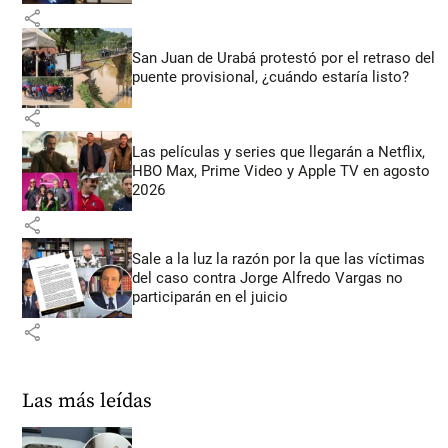
share
San Juan de Urabá protestó por el retraso del
puente provisional, ¿cuándo estaría listo?
share
Las películas y series que llegarán a Netflix,
HBO Max, Prime Video y Apple TV en agosto
2026
share
Sale a la luz la razón por la que las víctimas
del caso contra Jorge Alfredo Vargas no
participarán en el juicio
share
Las más leídas