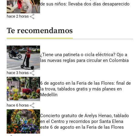
de sus niños: llevaba dos días desaparecido
share
hace 2 horas
Te recomendamos
¿Tiene una patineta o cicla eléctrica? Ojo a
las nuevas reglas para circular en Colombia
share
hace 3 horas
6 de agosto en la Feria de las Flores: final de
la trova, tablados gratis y más planes en
Medellín
share
hace 6 horas
Concierto gratuito de Arelys Henao, tablado
en el Centro y recorridos por Santa Elena
este 6 de agosto en la Feria de las Flores