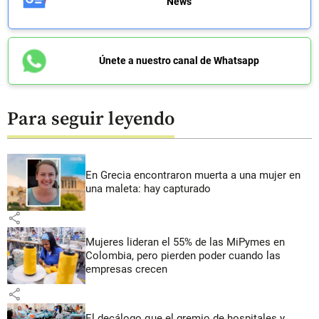
News
Únete a nuestro canal de Whatsapp
Para seguir leyendo
En Grecia encontraron muerta a una mujer en
una maleta: hay capturado
share
Mujeres lideran el 55% de las MiPymes en
Colombia, pero pierden poder cuando las
empresas crecen
share
El decálogo que el gremio de hospitales y