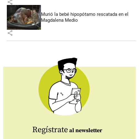
share
Murió la bebé hipopótamo rescatada en el
Magdalena Medio
share
Regístrate
al newsletter