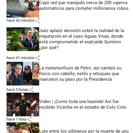
Cayó red que manipuló cerca de 250 cajeros
automáticos para cometer millonarios robos
share
hace 42 minutos
Juez aplazó decisión sobre la nulidad de la
imputación en el caso Aguas Vivas, donde
está comprometido el exalcalde Quintero
¿por qué?
share
hace 41 minutos
La metamorfosis de Petro: así cambió su
físico con cabello, estilo y retoques que
marcaron su paso por la Presidencia
share
hace 5 horas
Video | ¡Como toda una leyenda! Así fue
recibido Vozinha en el estadio de Colo Colo
share
hace 1 hora
Luto entre los silleteros por la muerte de uno