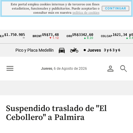
Este portal emplea cookies internas y de terceros con fines
estadísticos, funcionales y publicitarios. Puede aceptarlas o
CONTINUAR
consultar más en nuestra
politica de cookies
$1.750.905
US$73,48
US$3342,60
1621,34 pts
BRENT
ORO
COLCAP
Cintillo
—
▼ 1.12
▲ 8.20
▲ 0.67
de
Pico y Placa Medellín
Jueves
3 y 6
3 y 6
indicadores
económicos
menu
person
search
Jueves
, 6 de Agosto de 2026
Colombia
Suspendido traslado de "El
Cebollero" a Palmira