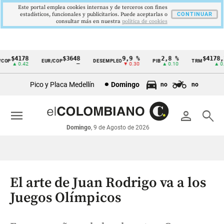
Este portal emplea cookies internas y de terceros con fines
estadísticos, funcionales y publicitarios. Puede aceptarlas o
CONTINUAR
consultar más en nuestra
politica de cookies
$4178
$3648
9,9 %
2,8 %
$4178,23
P
EUR/COP
DESEMPLEO
PIB
TRM
Cintillo
▲ 0.42
—
▼ 0.30
▲ 0.10
▲ 0.42
de
Pico y Placa Medellín
Domingo
no
no
indicadores
económicos
menu
person
search
Colombia
Domingo
, 9 de Agosto de 2026
El arte de Juan Rodrigo va a los
Juegos Olímpicos