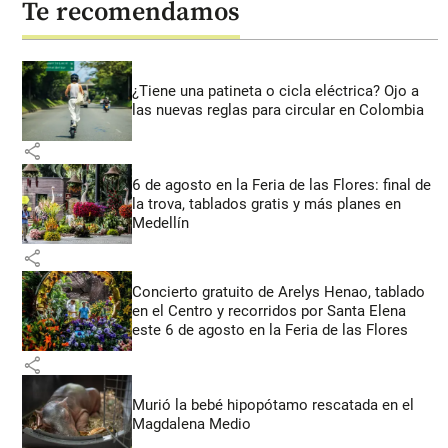
Te recomendamos
¿Tiene una patineta o cicla eléctrica? Ojo a
las nuevas reglas para circular en Colombia
share
6 de agosto en la Feria de las Flores: final de
la trova, tablados gratis y más planes en
Medellín
share
Concierto gratuito de Arelys Henao, tablado
en el Centro y recorridos por Santa Elena
este 6 de agosto en la Feria de las Flores
share
Murió la bebé hipopótamo rescatada en el
Magdalena Medio