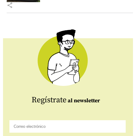
share
Regístrate
al newsletter