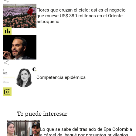
Flores que cruzan el cielo: así es el negocio
que mueve US$ 380 millones en el Oriente
antioqueño
share
share
Competencia epidémica
share
Te puede interesar
Lo que se sabe del traslado de Epa Colombia
a cárcel de Ibagué por presuntos privilegios