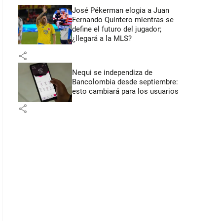
José Pékerman elogia a Juan
Fernando Quintero mientras se
define el futuro del jugador;
¿llegará a la MLS?
share
Nequi se independiza de
Bancolombia desde septiembre:
esto cambiará para los usuarios
share