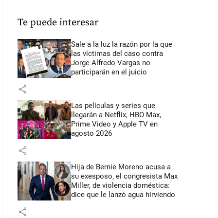
Te puede interesar
Sale a la luz la razón por la que
las víctimas del caso contra
Jorge Alfredo Vargas no
participarán en el juicio
share
Las películas y series que
llegarán a Netflix, HBO Max,
Prime Video y Apple TV en
agosto 2026
share
Hija de Bernie Moreno acusa a
su exesposo, el congresista Max
Miller, de violencia doméstica:
dice que le lanzó agua hirviendo
share