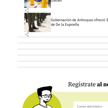
crecen
share
Gobernación de Antioquia ofreció 
de De la Espriella
share
Regístrate
al n