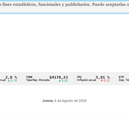
 fines estadísticos, funcionales y publicitarios. Puede aceptarlas
8 %
$4178,23
5,81 %
TRM
IPC
DTF
Tasa Rep. Moneda
Inflación anual
Dep. Término Fi
0.10
▲ 0.42
▼ 0.12
Jueves
, 6 de Agosto de 2026