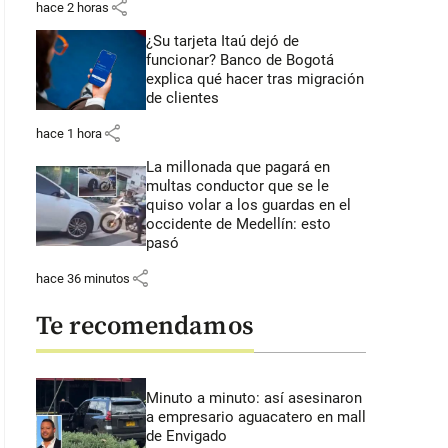
share
hace 2 horas
¿Su tarjeta Itaú dejó de
funcionar? Banco de Bogotá
explica qué hacer tras migración
de clientes
share
hace 1 hora
La millonada que pagará en
multas conductor que se le
quiso volar a los guardas en el
occidente de Medellín: esto
pasó
share
hace 36 minutos
Te recomendamos
Minuto a minuto: así asesinaron
a empresario aguacatero en mall
de Envigado