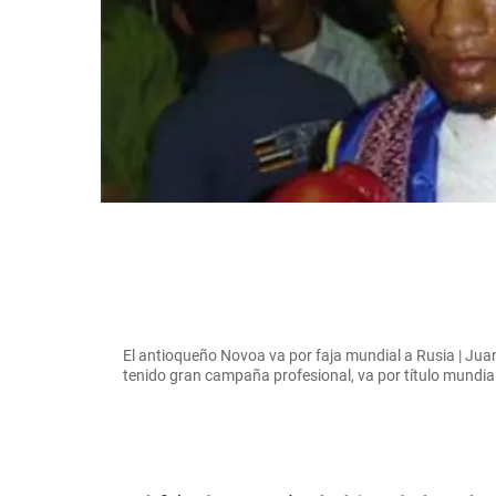
El antioqueño Novoa va por faja mundial a Rusia | Ju
tenido gran campaña profesional, va por título mundia