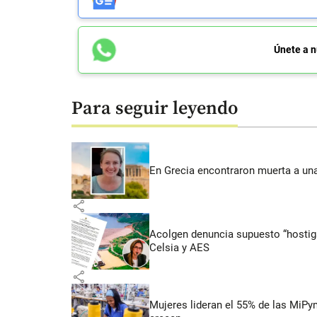
Únete a n
Para seguir leyendo
En Grecia encontraron muerta a un
share
Acolgen denuncia supuesto “hostigam
Celsia y AES
share
Mujeres lideran el 55% de las MiP