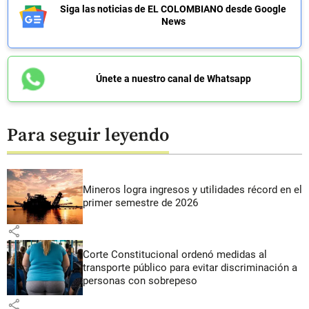
Siga las noticias de EL COLOMBIANO desde Google
News
Únete a nuestro canal de Whatsapp
Para seguir leyendo
Mineros logra ingresos y utilidades récord en el
primer semestre de 2026
share
Corte Constitucional ordenó medidas al
transporte público para evitar discriminación a
personas con sobrepeso
share