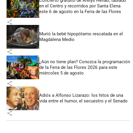
Concierto gratuito de Arelys Henao, tablado
en el Centro y recorridos por Santa Elena
este 6 de agosto en la Feria de las Flores
share
Murió la bebé hipopótamo rescatada en el
Magdalena Medio
share
¿Aún no tiene plan? Conozca la programación
de la Feria de las Flores 2026 para este
miércoles 5 de agosto
share
Adiós a Alfonso Lizarazo: los hitos de una
vida entre el humor, el secuestro y el Senado
share