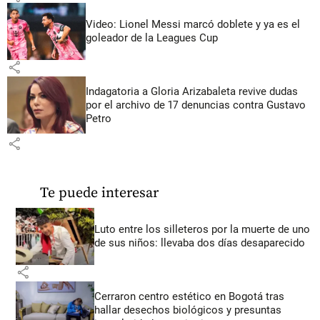
Video: Lionel Messi marcó doblete y ya es el
goleador de la Leagues Cup
share
Indagatoria a Gloria Arizabaleta revive dudas
por el archivo de 17 denuncias contra Gustavo
Petro
share
Te puede interesar
Luto entre los silleteros por la muerte de uno
de sus niños: llevaba dos días desaparecido
share
Cerraron centro estético en Bogotá tras
hallar desechos biológicos y presuntas