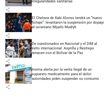
irregularidades sanitarias
share
El Chelsea de Xabi Alonso tendrá un “nuevo
fichaje”: levantaron la suspensión por dopaje
al ucraniano Mijailo Mudryk
share
De cuestionados en Nacional y el DIM al
éxito internacional: Asprilla y Restrepo
renacen con el Bolívar de la Paz
share
Invima alerta por la venta ilegal de un
supuesto medicamento para el dolor:
autoridades piden suspender su consumo
share