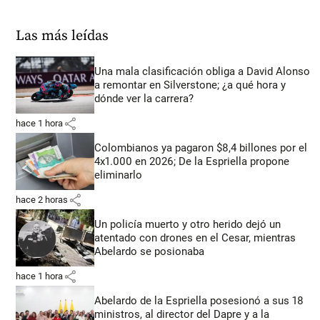
Las más leídas
Una mala clasificación obliga a David Alonso
a remontar en Silverstone; ¿a qué hora y
dónde ver la carrera?
share
hace 1 hora
Colombianos ya pagaron $8,4 billones por el
4x1.000 en 2026; De la Espriella propone
eliminarlo
share
hace 2 horas
Un policía muerto y otro herido dejó un
atentado con drones en el Cesar, mientras
Abelardo se posionaba
share
hace 1 hora
Abelardo de la Espriella posesionó a sus 18
ministros, al director del Dapre y a la