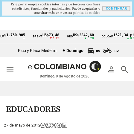
Este portal emplea cookies internas y de terceros con fines
estadísticos, funcionales y publicitarios. Puede aceptarlas o
CONTINUAR
consultar más en nuestra
politica de cookies
$1.750.905
US$73,48
US$3342,60
1621,34 pts
BRENT
ORO
COLCAP
Cintillo
—
▼ 1.12
▲ 8.20
▲ 0.67
de
Pico y Placa Medellín
Domingo
no
no
indicadores
económicos
menu
person
search
Colombia
Domingo
, 9 de Agosto de 2026
EDUCADORES
27 de mayo de 2012