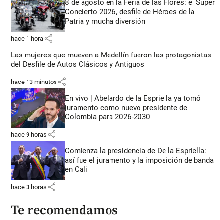
8 de agosto en la Feria de las Flores: el Súper
Concierto 2026, desfile de Héroes de la
Patria y mucha diversión
share
hace 1 hora
Las mujeres que mueven a Medellín fueron las protagonistas
del Desfile de Autos Clásicos y Antiguos
share
hace 13 minutos
En vivo | Abelardo de la Espriella ya tomó
juramento como nuevo presidente de
Colombia para 2026-2030
share
hace 9 horas
Comienza la presidencia de De la Espriella:
así fue el juramento y la imposición de banda
en Cali
share
hace 3 horas
Te recomendamos