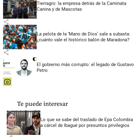
Tierragro: la empresa detrás de la Caminata
Canina y de Mascotas
share
La pelota de la ‘Mano de Dios’ sale a subasta:
¿cuánto vale el histórico balón de Maradona?
share
El gobierno más corrupto: el legado de Gustavo
Petro
share
Te puede interesar
Lo que se sabe del traslado de Epa Colombia
a cárcel de Ibagué por presuntos privilegios