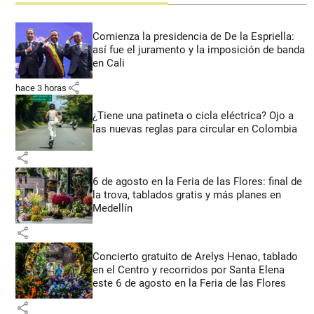
Comienza la presidencia de De la Espriella:
así fue el juramento y la imposición de banda
en Cali
share
hace 3 horas
¿Tiene una patineta o cicla eléctrica? Ojo a
las nuevas reglas para circular en Colombia
share
6 de agosto en la Feria de las Flores: final de
la trova, tablados gratis y más planes en
Medellín
share
Concierto gratuito de Arelys Henao, tablado
en el Centro y recorridos por Santa Elena
este 6 de agosto en la Feria de las Flores
share