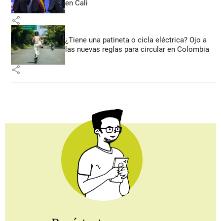
en Cali
share
¿Tiene una patineta o cicla eléctrica? Ojo a
las nuevas reglas para circular en Colombia
share