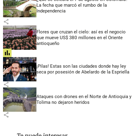
La fecha que marcó el rumbo de la
Independencia
share
Flores que cruzan el cielo: así es el negocio
que mueve US$ 380 millones en el Oriente
antioqueño
share
¡Pilas! Estas son las ciudades donde hay ley
seca por posesión de Abelardo de la Espriella
share
Ataques con drones en el Norte de Antioquia y
Tolima no dejaron heridos
share
Te puede interesar