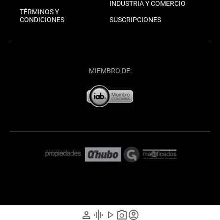
INDUSTRIA Y COMERCIO
TÉRMINOS Y
CONDICIONES
SUSCRIPCIONES
MIEMBRO DE:
person
graphic_eq
play_arrow
photo_camera
account_circle