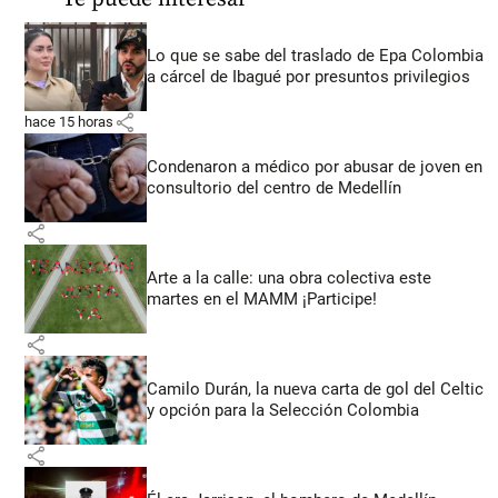
Lo que se sabe del traslado de Epa Colombia
a cárcel de Ibagué por presuntos privilegios
share
hace 15 horas
Condenaron a médico por abusar de joven en
consultorio del centro de Medellín
share
Arte a la calle: una obra colectiva este
martes en el MAMM ¡Participe!
share
Camilo Durán, la nueva carta de gol del Celtic
y opción para la Selección Colombia
share