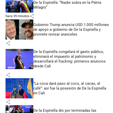
De la Espriella: “Nadie sobra en la Patria
Milagro”
share
hace 39 minutos
Gobierno Trump anuncia USD 1.000 millones
de apoyo a gobierno de De la Espriella y
promete revisar aranceles
share
De la Espriella congelará el gasto público,
eliminará el impuesto al patrimonio y
desarrollará el fracking: primeros anuncios
desde Cali
share
“La coca dará paso al coco, al cacao, al
café”: así fue la posesión de De la Espriella
en Cali
share
De la Espriella dio por terminadas las