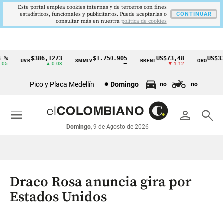
Este portal emplea cookies internas y de terceros con fines
estadísticos, funcionales y publicitarios. Puede aceptarlas o
CONTINUAR
consultar más en nuestra
politica de cookies
%
$386,1273
$1.750.905
US$73,48
US$334
UVR
SMMLV
BRENT
ORO
Cintillo
5
▲ 0.03
—
▼ 1.12
▲
de
Pico y Placa Medellín
Domingo
no
no
indicadores
económicos
menu
person
search
Colombia
Domingo
, 9 de Agosto de 2026
Draco Rosa anuncia gira por
Estados Unidos