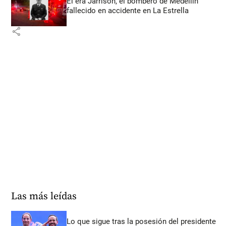
Él era Jarrison, el bombero de Medellín
fallecido en accidente en La Estrella
share
Las más leídas
Lo que sigue tras la posesión del presidente