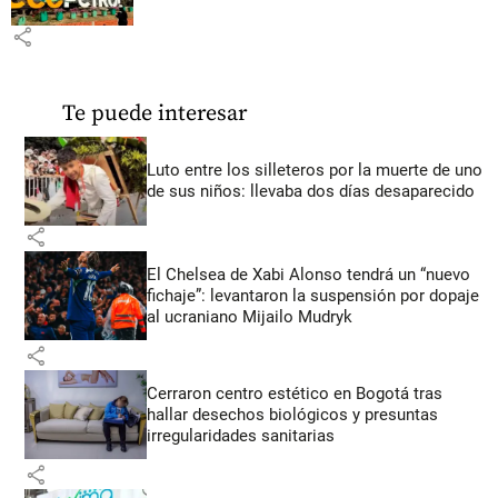
share
Te puede interesar
Luto entre los silleteros por la muerte de uno
de sus niños: llevaba dos días desaparecido
share
El Chelsea de Xabi Alonso tendrá un “nuevo
fichaje”: levantaron la suspensión por dopaje
al ucraniano Mijailo Mudryk
share
Cerraron centro estético en Bogotá tras
hallar desechos biológicos y presuntas
irregularidades sanitarias
share