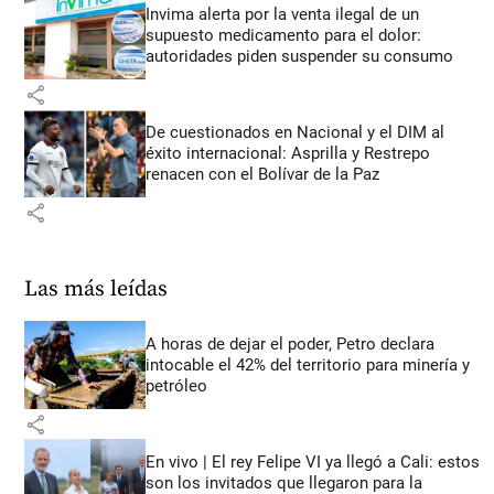
Invima alerta por la venta ilegal de un
supuesto medicamento para el dolor:
autoridades piden suspender su consumo
share
De cuestionados en Nacional y el DIM al
éxito internacional: Asprilla y Restrepo
renacen con el Bolívar de la Paz
share
Las más leídas
A horas de dejar el poder, Petro declara
intocable el 42% del territorio para minería y
petróleo
share
En vivo | El rey Felipe VI ya llegó a Cali: estos
son los invitados que llegaron para la