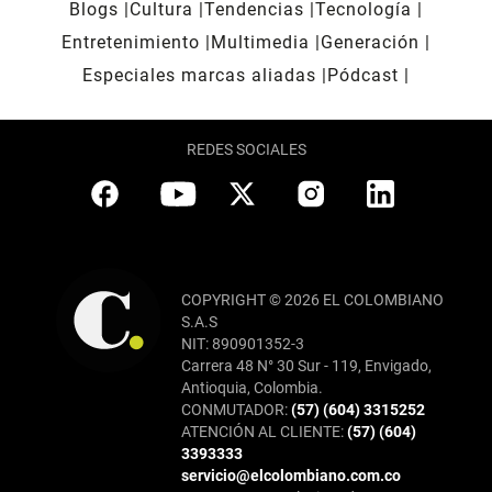
Blogs
Cultura
Tendencias
Tecnología
Entretenimiento
Multimedia
Generación
Especiales marcas aliadas
Pódcast
REDES SOCIALES
COPYRIGHT © 2026 EL COLOMBIANO
S.A.S
NIT: 890901352-3
Carrera 48 N° 30 Sur - 119, Envigado,
Antioquia, Colombia.
CONMUTADOR:
(57) (604) 3315252
ATENCIÓN AL CLIENTE:
(57) (604)
3393333
servicio@elcolombiano.com.co