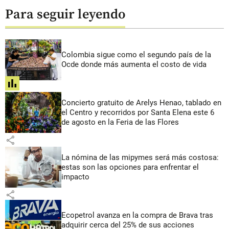
Para seguir leyendo
Colombia sigue como el segundo país de la
Ocde donde más aumenta el costo de vida
share
Concierto gratuito de Arelys Henao, tablado en
el Centro y recorridos por Santa Elena este 6
de agosto en la Feria de las Flores
share
La nómina de las mipymes será más costosa:
estas son las opciones para enfrentar el
impacto
share
Ecopetrol avanza en la compra de Brava tras
adquirir cerca del 25% de sus acciones