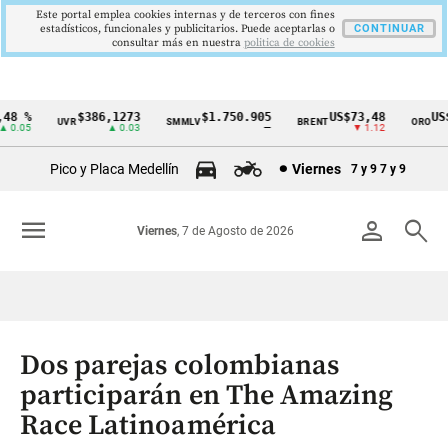
Este portal emplea cookies internas y de terceros con fines
estadísticos, funcionales y publicitarios. Puede aceptarlas o
CONTINUAR
consultar más en nuestra
politica de cookies
8 %
$386,1273
$1.750.905
US$73,48
US$3
UVR
SMMLV
BRENT
ORO
Cintillo
.05
▲ 0.03
—
▼ 1.12
de
Pico y Placa Medellín
Viernes
7 y 9
7 y 9
indicadores
económicos
menu
person
search
Viernes
, 7 de Agosto de 2026
Colombia
Dos parejas colombianas
participarán en The Amazing
Race Latinoamérica