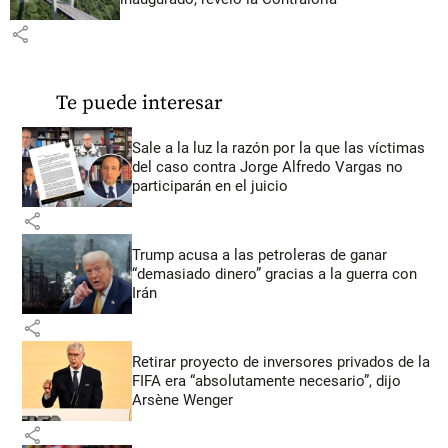
share
Te puede interesar
Sale a la luz la razón por la que las víctimas
del caso contra Jorge Alfredo Vargas no
participarán en el juicio
share
Trump acusa a las petroleras de ganar
“demasiado dinero” gracias a la guerra con
Irán
share
Retirar proyecto de inversores privados de la
FIFA era “absolutamente necesario”, dijo
Arsène Wenger
share