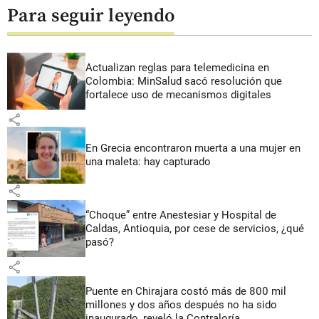
Para seguir leyendo
Actualizan reglas para telemedicina en
Colombia: MinSalud sacó resolución que
fortalece uso de mecanismos digitales
share
En Grecia encontraron muerta a una mujer en
una maleta: hay capturado
share
“Choque” entre Anestesiar y Hospital de
Caldas, Antioquia, por cese de servicios, ¿qué
pasó?
share
Puente en Chirajara costó más de 800 mil
millones y dos años después no ha sido
inaugurado, reveló la Contraloría