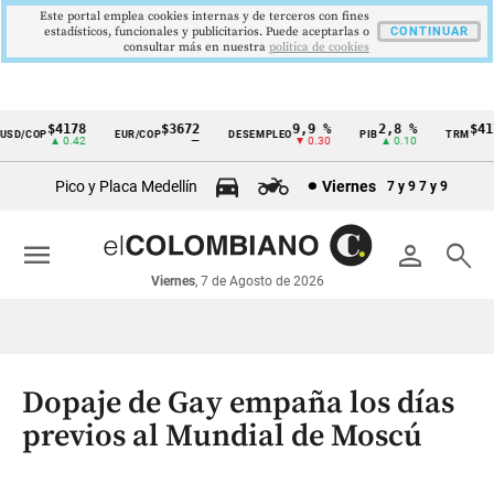
Este portal emplea cookies internas y de terceros con fines
estadísticos, funcionales y publicitarios. Puede aceptarlas o
CONTINUAR
consultar más en nuestra
politica de cookies
$4178
$3672
9,9 %
2,8 %
$4178
D/COP
EUR/COP
DESEMPLEO
PIB
TRM
Cintillo
▲ 0.42
—
▼ 0.30
▲ 0.10
▲ 
de
Pico y Placa Medellín
Viernes
7 y 9
7 y 9
indicadores
económicos
menu
person
search
Colombia
Viernes
, 7 de Agosto de 2026
Dopaje de Gay empaña los días
previos al Mundial de Moscú