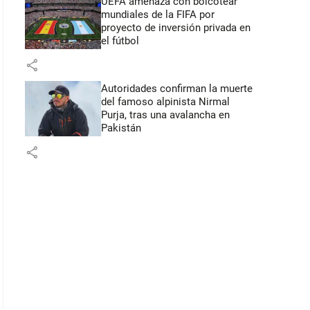
UEFA amenaza con boicotear
mundiales de la FIFA por
proyecto de inversión privada en
el fútbol
share
Autoridades confirman la muerte
del famoso alpinista Nirmal
Purja, tras una avalancha en
Pakistán
share