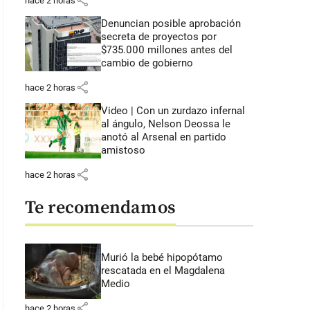
share
hace 2 horas
Denuncian posible aprobación
secreta de proyectos por
$735.000 millones antes del
cambio de gobierno
share
hace 2 horas
Video | Con un zurdazo infernal
al ángulo, Nelson Deossa le
anotó al Arsenal en partido
amistoso
share
hace 2 horas
Te recomendamos
Murió la bebé hipopótamo
rescatada en el Magdalena
Medio
share
hace 2 horas