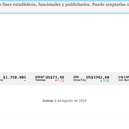
 fines estadísticos, funcionales y publicitarios. Puede aceptarlas
.750.905
US$73,48
US$3342,60
16
BRENT
ORO
COLCAP
Petróleo
Onza Troy
Índ. Bursátil
—
▼ 1.12
▲ 8.20
Jueves
, 6 de Agosto de 2026