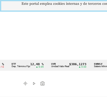
Este portal emplea cookies internas y de terceros con
12,48 %
$386,1273
$1
DTF
UVR
SMMLV
Cintillo
Dep. Término Fijo
Unidad Valor Real
Salario Mínimo
▲ 0.05
▲ 0.03
de
indicadores
graphic_eq
play_arrow
photo_camera
económicos
Colombia