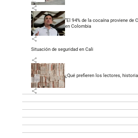
share
“El 94% de la cocaína proviene de 
en Colombia
share
Situación de seguridad en Cali
share
¿Qué prefieren los lectores, histor
share