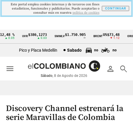
Este portal emplea cookies internas y de terceros con fines
estadísticos, funcionales y publicitarios. Puede aceptarlas o
CONTINUAR
consultar más en nuestra
politica de cookies
,48 %
$386,1273
$1.750.905
US$73,48
US
UVR
SMMLV
BRENT
ORO
Cintillo
▲ 0.05
▲ 0.03
—
▼ 1.12
de
Pico y Placa Medellín
Sabado
no
no
indicadores
económicos
menu
person
search
Colombia
Sábado
, 8 de Agosto de 2026
Discovery Channel estrenará la
serie Maravillas de Colombia