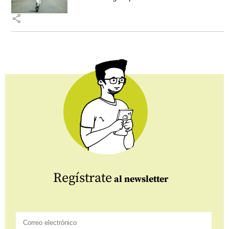
share
Regístrate
al newsletter