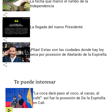
La fecha que marcó el rumbo de la
Independencia
share
La llegada del nuevo Presidente
share
¡Pilas! Estas son las ciudades donde hay ley
seca por posesión de Abelardo de la Espriella
share
Te puede interesar
“La coca dará paso al coco, al cacao, al
café”: así fue la posesión de De la Espriella
en Cali
share