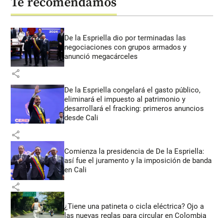
Te recomendamos
De la Espriella dio por terminadas las
negociaciones con grupos armados y
anunció megacárceles
share
De la Espriella congelará el gasto público,
eliminará el impuesto al patrimonio y
desarrollará el fracking: primeros anuncios
desde Cali
share
Comienza la presidencia de De la Espriella:
así fue el juramento y la imposición de banda
en Cali
share
¿Tiene una patineta o cicla eléctrica? Ojo a
las nuevas reglas para circular en Colombia