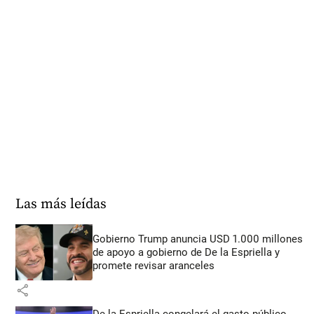
Las más leídas
Gobierno Trump anuncia USD 1.000 millones
de apoyo a gobierno de De la Espriella y
promete revisar aranceles
share
De la Espriella congelará el gasto público,