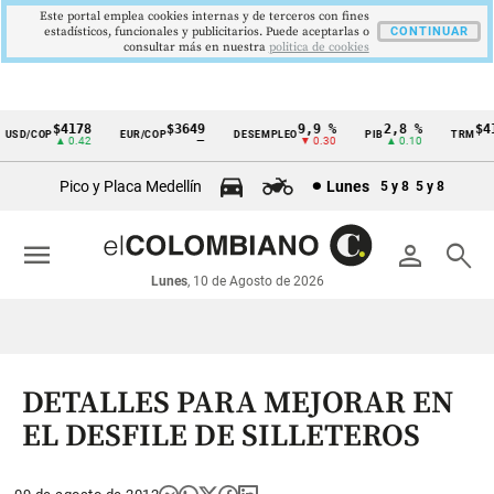
Este portal emplea cookies internas y de terceros con fines
estadísticos, funcionales y publicitarios. Puede aceptarlas o
CONTINUAR
consultar más en nuestra
politica de cookies
$4178
$3649
9,9 %
2,8 %
$417
SD/COP
EUR/COP
DESEMPLEO
PIB
TRM
Cintillo
▲ 0.42
—
▼ 0.30
▲ 0.10
▲
de
Pico y Placa Medellín
Lunes
5 y 8
5 y 8
indicadores
económicos
menu
person
search
Colombia
Lunes
, 10 de Agosto de 2026
DETALLES PARA MEJORAR EN
EL DESFILE DE SILLETEROS