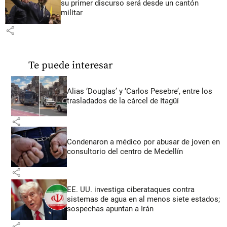
su primer discurso será desde un cantón
militar
share
Te puede interesar
Alias ‘Douglas’ y ‘Carlos Pesebre’, entre los
trasladados de la cárcel de Itagüí
share
Condenaron a médico por abusar de joven en
consultorio del centro de Medellín
share
EE. UU. investiga ciberataques contra
sistemas de agua en al menos siete estados;
sospechas apuntan a Irán
share