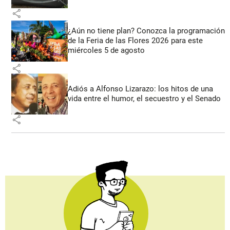
share
¿Aún no tiene plan? Conozca la programación
de la Feria de las Flores 2026 para este
miércoles 5 de agosto
share
Adiós a Alfonso Lizarazo: los hitos de una
vida entre el humor, el secuestro y el Senado
share