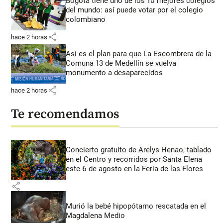
Bogotá tiene uno de los 10 mejores colegios
del mundo: así puede votar por el colegio
colombiano
share
hace 2 horas
Así es el plan para que La Escombrera de la
Comuna 13 de Medellín se vuelva
monumento a desaparecidos
share
hace 2 horas
Te recomendamos
Concierto gratuito de Arelys Henao, tablado
en el Centro y recorridos por Santa Elena
este 6 de agosto en la Feria de las Flores
share
Murió la bebé hipopótamo rescatada en el
Magdalena Medio