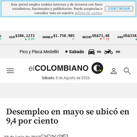
Este portal emplea cookies internas y de terceros con fines
estadísticos, funcionales y publicitarios. Puede aceptarlas o
CONTINUAR
consultar más en nuestra
politica de cookies
$386,1273
$1.750.905
US$73,48
US$3342,
UVR
SMMLV
BRENT
ORO
Cintillo
▲ 0.03
—
▼ 1.12
▲ 8
de
Pico y Placa Medellín
Sabado
no
no
indicadores
económicos
menu
person
search
Colombia
Sábado
, 8 de Agosto de 2026
Desempleo en mayo se ubicó en
9,4 por ciento