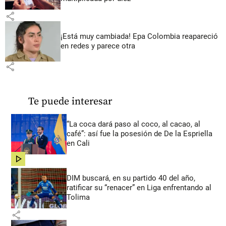
share
¡Está muy cambiada! Epa Colombia reapareció
en redes y parece otra
share
Te puede interesar
“La coca dará paso al coco, al cacao, al
café”: así fue la posesión de De la Espriella
en Cali
share
DIM buscará, en su partido 40 del año,
ratificar su “renacer” en Liga enfrentando al
Tolima
share