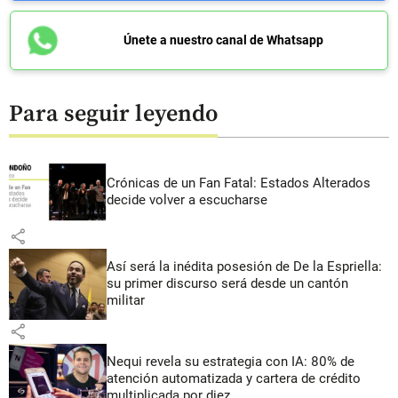
Únete a nuestro canal de Whatsapp
Para seguir leyendo
Crónicas de un Fan Fatal: Estados Alterados
decide volver a escucharse
share
Así será la inédita posesión de De la Espriella:
su primer discurso será desde un cantón
militar
share
Nequi revela su estrategia con IA: 80% de
atención automatizada y cartera de crédito
multiplicada por diez