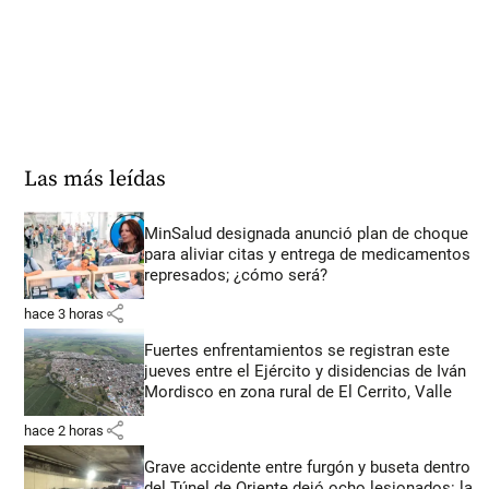
Las más leídas
MinSalud designada anunció plan de choque
para aliviar citas y entrega de medicamentos
represados; ¿cómo será?
share
hace 3 horas
Fuertes enfrentamientos se registran este
jueves entre el Ejército y disidencias de Iván
Mordisco en zona rural de El Cerrito, Valle
share
hace 2 horas
Grave accidente entre furgón y buseta dentro
del Túnel de Oriente dejó ocho lesionados: la