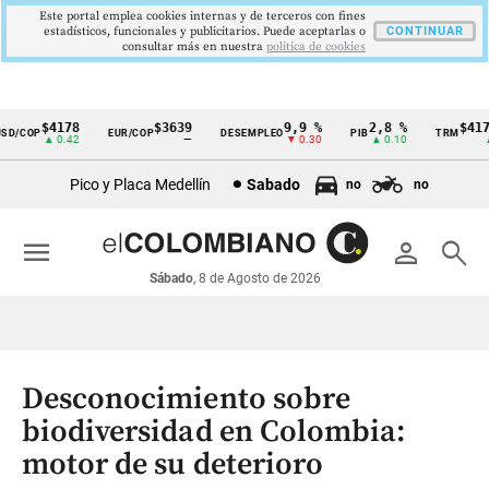
Este portal emplea cookies internas y de terceros con fines
estadísticos, funcionales y publicitarios. Puede aceptarlas o
CONTINUAR
consultar más en nuestra
politica de cookies
$4178
$3639
9,9 %
2,8 %
$4178,
/COP
EUR/COP
DESEMPLEO
PIB
TRM
Cintillo
▲ 0.42
—
▼ 0.30
▲ 0.10
▲ 0
de
Pico y Placa Medellín
Sabado
no
no
indicadores
económicos
menu
person
search
Colombia
Sábado
, 8 de Agosto de 2026
Desconocimiento sobre
biodiversidad en Colombia:
motor de su deterioro