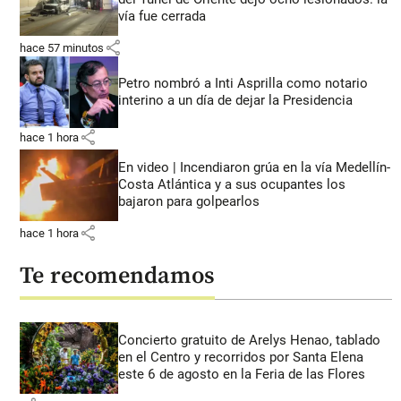
vía fue cerrada
share
hace 57 minutos
Petro nombró a Inti Asprilla como notario
interino a un día de dejar la Presidencia
share
hace 1 hora
En video | Incendiaron grúa en la vía Medellín-
Costa Atlántica y a sus ocupantes los
bajaron para golpearlos
share
hace 1 hora
Te recomendamos
Concierto gratuito de Arelys Henao, tablado
en el Centro y recorridos por Santa Elena
este 6 de agosto en la Feria de las Flores