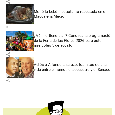
share
Murió la bebé hipopótamo rescatada en el
Magdalena Medio
share
¿Aún no tiene plan? Conozca la programación
de la Feria de las Flores 2026 para este
miércoles 5 de agosto
share
Adiós a Alfonso Lizarazo: los hitos de una
vida entre el humor, el secuestro y el Senado
share