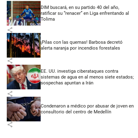
DIM buscará, en su partido 40 del año,
ratificar su “renacer” en Liga enfrentando al
Tolima
share
¡Pilas con las quemas! Barbosa decretó
alerta naranja por incendios forestales
share
EE. UU. investiga ciberataques contra
sistemas de agua en al menos siete estados;
sospechas apuntan a Irán
share
Condenaron a médico por abusar de joven en
consultorio del centro de Medellín
share