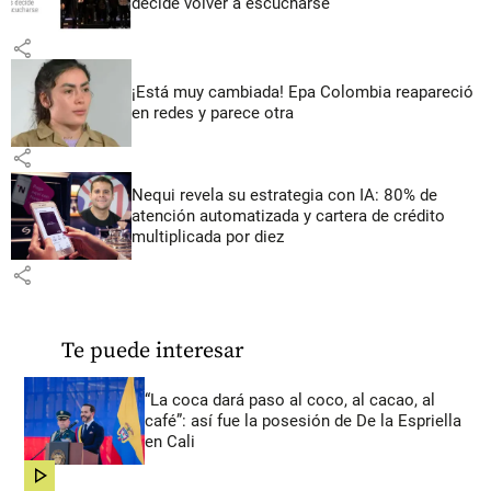
decide volver a escucharse
share
¡Está muy cambiada! Epa Colombia reapareció
en redes y parece otra
share
Nequi revela su estrategia con IA: 80% de
atención automatizada y cartera de crédito
multiplicada por diez
share
Te puede interesar
“La coca dará paso al coco, al cacao, al
café”: así fue la posesión de De la Espriella
en Cali
share