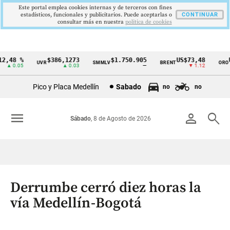
Este portal emplea cookies internas y de terceros con fines
estadísticos, funcionales y publicitarios. Puede aceptarlas o
CONTINUAR
consultar más en nuestra
politica de cookies
,48 %
$386,1273
$1.750.905
US$73,48
US
UVR
SMMLV
BRENT
ORO
Cintillo
▲ 0.05
▲ 0.03
—
▼ 1.12
de
Pico y Placa Medellín
Sabado
no
no
indicadores
económicos
menu
person
search
Sábado
, 8 de Agosto de 2026
Colombia
Derrumbe cerró diez horas la
vía Medellín-Bogotá