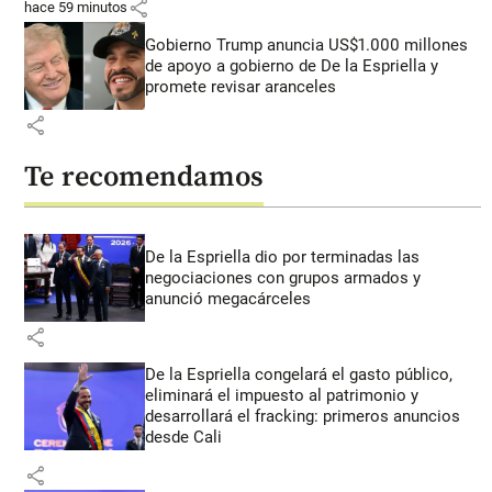
share
hace 59 minutos
Gobierno Trump anuncia US$1.000 millones
de apoyo a gobierno de De la Espriella y
promete revisar aranceles
share
Te recomendamos
De la Espriella dio por terminadas las
negociaciones con grupos armados y
anunció megacárceles
share
De la Espriella congelará el gasto público,
eliminará el impuesto al patrimonio y
desarrollará el fracking: primeros anuncios
desde Cali
share