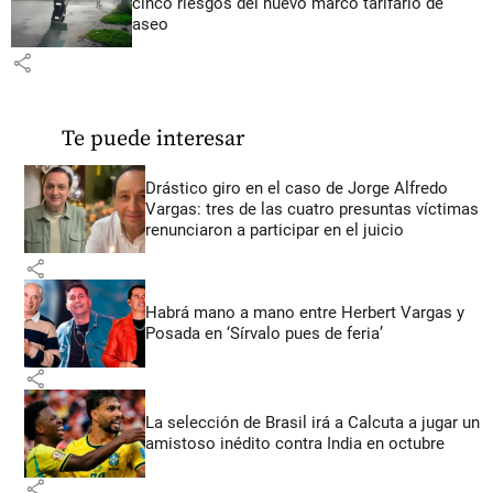
cinco riesgos del nuevo marco tarifario de
aseo
share
Te puede interesar
Drástico giro en el caso de Jorge Alfredo
Vargas: tres de las cuatro presuntas víctimas
renunciaron a participar en el juicio
share
Habrá mano a mano entre Herbert Vargas y
Posada en ‘Sírvalo pues de feria’
share
La selección de Brasil irá a Calcuta a jugar un
amistoso inédito contra India en octubre
share