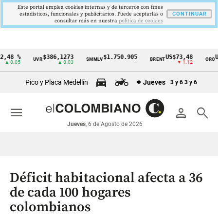
Este portal emplea cookies internas y de terceros con fines
estadísticos, funcionales y publicitarios. Puede aceptarlas o
CONTINUAR
consultar más en nuestra
politica de cookies
48 %
$386,1273
$1.750.905
US$73,48
US$
UVR
SMMLV
BRENT
ORO
Cintillo
 0.05
▲ 0.03
—
▼ 1.12
de
Pico y Placa Medellín
Jueves
3 y 6
3 y 6
indicadores
económicos
menu
person
search
Colombia
Jueves
, 6 de Agosto de 2026
Déficit habitacional afecta a 36
de cada 100 hogares
colombianos