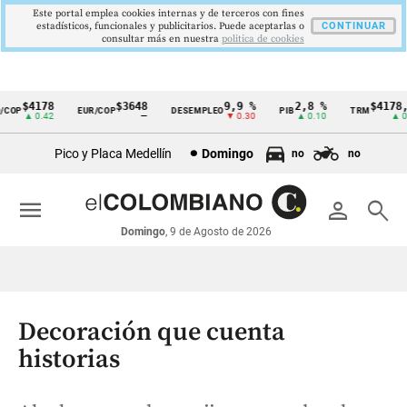
Este portal emplea cookies internas y de terceros con fines
estadísticos, funcionales y publicitarios. Puede aceptarlas o
CONTINUAR
consultar más en nuestra
politica de cookies
$4178
$3648
9,9 %
2,8 %
$4178,23
OP
EUR/COP
DESEMPLEO
PIB
TRM
Cintillo
▲ 0.42
—
▼ 0.30
▲ 0.10
▲ 0.42
de
Pico y Placa Medellín
Domingo
no
no
indicadores
económicos
menu
person
search
Colombia
Domingo
, 9 de Agosto de 2026
Decoración que cuenta
historias