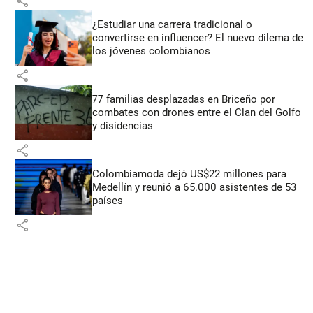
share
¿Estudiar una carrera tradicional o
convertirse en influencer? El nuevo dilema de
los jóvenes colombianos
share
77 familias desplazadas en Briceño por
combates con drones entre el Clan del Golfo
y disidencias
share
Colombiamoda dejó US$22 millones para
Medellín y reunió a 65.000 asistentes de 53
países
share