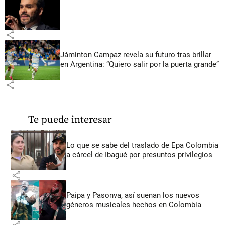
share
Jáminton Campaz revela su futuro tras brillar
en Argentina: “Quiero salir por la puerta grande”
share
Te puede interesar
Lo que se sabe del traslado de Epa Colombia
a cárcel de Ibagué por presuntos privilegios
share
Paipa y Pasonva, así suenan los nuevos
géneros musicales hechos en Colombia