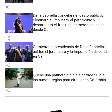
share
De la Espriella congelará el gasto público,
eliminará el impuesto al patrimonio y
desarrollará el fracking: primeros anuncios
desde Cali
share
Comienza la presidencia de De la Espriella:
así fue el juramento y la imposición de banda
en Cali
share
¿Tiene una patineta o cicla eléctrica? Ojo a
las nuevas reglas para circular en Colombia
share