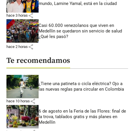
mundo, Lamine Yamal, está en la ciudad
share
hace 3 horas
Casi 60.000 venezolanos que viven en
Medellín se quedaron sin servicio de salud
¿Qué les pasó?
share
hace 2 horas
Te recomendamos
¿Tiene una patineta o cicla eléctrica? Ojo a
las nuevas reglas para circular en Colombia
share
hace 10 horas
6 de agosto en la Feria de las Flores: final de
la trova, tablados gratis y más planes en
Medellín