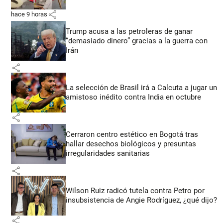
share
hace 9 horas
Trump acusa a las petroleras de ganar
“demasiado dinero” gracias a la guerra con
Irán
share
La selección de Brasil irá a Calcuta a jugar un
amistoso inédito contra India en octubre
share
Cerraron centro estético en Bogotá tras
hallar desechos biológicos y presuntas
irregularidades sanitarias
share
Wilson Ruiz radicó tutela contra Petro por
insubsistencia de Angie Rodríguez, ¿qué dijo?
share