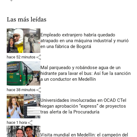
Las más leídas
Empleado extranjero habría quedado
atrapado en una máquina industrial y murió
en una fábrica de Bogotá
share
hace 52 minutos
Mal parqueado y robándose agua de un
hidrante para lavar el bus: Así fue la sanción
a un conductor en Medellín
share
hace 38 minutos
Universidades involucradas en OCAD CTeI
niegan aprobación “express” de proyectos
tras alerta de la Procuraduría
share
hace 1 hora
Visita mundial en Medellín: el campeón del