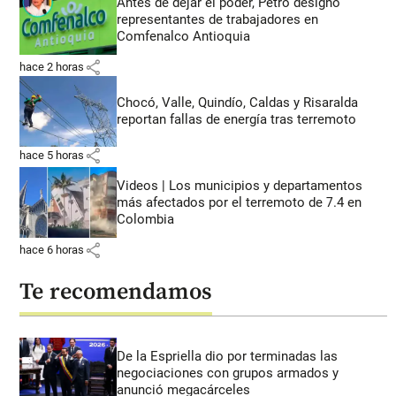
Antes de dejar el poder, Petro designó
representantes de trabajadores en
Comfenalco Antioquia
share
hace 2 horas
Chocó, Valle, Quindío, Caldas y Risaralda
reportan fallas de energía tras terremoto
share
hace 5 horas
Videos | Los municipios y departamentos
más afectados por el terremoto de 7.4 en
Colombia
share
hace 6 horas
Te recomendamos
De la Espriella dio por terminadas las
negociaciones con grupos armados y
anunció megacárceles