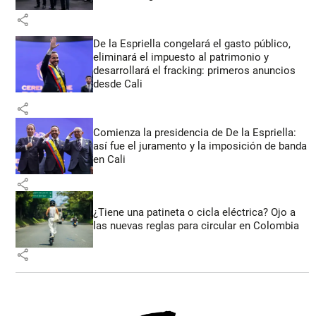
share
De la Espriella congelará el gasto público,
eliminará el impuesto al patrimonio y
desarrollará el fracking: primeros anuncios
desde Cali
share
Comienza la presidencia de De la Espriella:
así fue el juramento y la imposición de banda
en Cali
share
¿Tiene una patineta o cicla eléctrica? Ojo a
las nuevas reglas para circular en Colombia
share