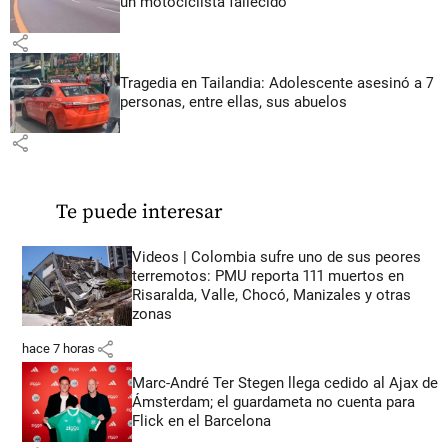
un motociclista fallecido
share
Tragedia en Tailandia: Adolescente asesinó a 7
personas, entre ellas, sus abuelos
share
Te puede interesar
Videos | Colombia sufre uno de sus peores
terremotos: PMU reporta 111 muertos en
Risaralda, Valle, Chocó, Manizales y otras
zonas
share
hace 7 horas
Marc-André Ter Stegen llega cedido al Ajax de
Ámsterdam; el guardameta no cuenta para
Flick en el Barcelona