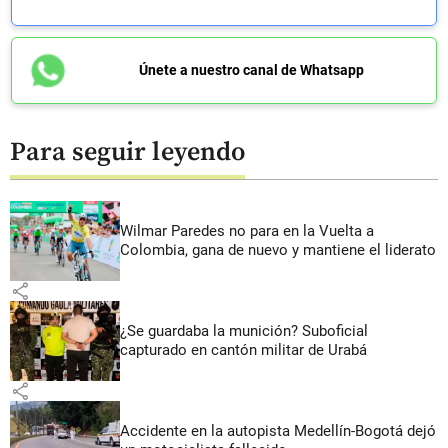
Únete a nuestro canal de Whatsapp
Para seguir leyendo
Wilmar Paredes no para en la Vuelta a
Colombia, gana de nuevo y mantiene el liderato
share
¿Se guardaba la munición? Suboficial
capturado en cantón militar de Urabá
share
Accidente en la autopista Medellín-Bogotá dejó