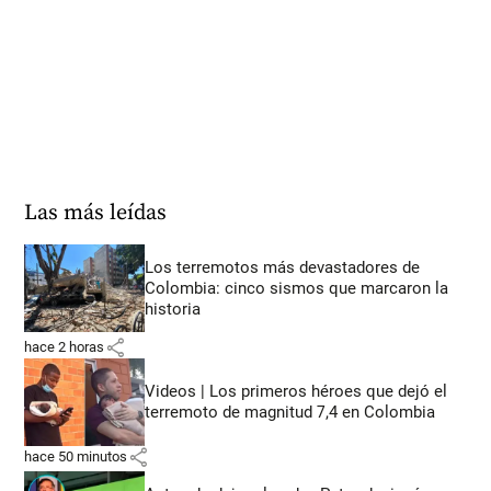
Las más leídas
Los terremotos más devastadores de
Colombia: cinco sismos que marcaron la
historia
share
hace 2 horas
Videos | Los primeros héroes que dejó el
terremoto de magnitud 7,4 en Colombia
share
hace 50 minutos