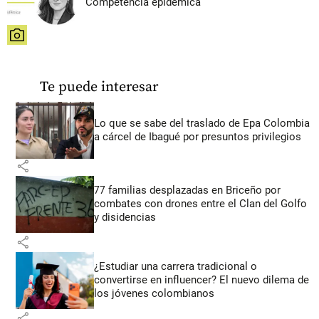
Competencia epidémica
share
Te puede interesar
Lo que se sabe del traslado de Epa Colombia
a cárcel de Ibagué por presuntos privilegios
share
77 familias desplazadas en Briceño por
combates con drones entre el Clan del Golfo
y disidencias
share
¿Estudiar una carrera tradicional o
convertirse en influencer? El nuevo dilema de
los jóvenes colombianos
share