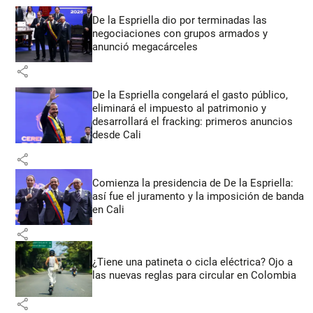
De la Espriella dio por terminadas las
negociaciones con grupos armados y
anunció megacárceles
share
De la Espriella congelará el gasto público,
eliminará el impuesto al patrimonio y
desarrollará el fracking: primeros anuncios
desde Cali
share
Comienza la presidencia de De la Espriella:
así fue el juramento y la imposición de banda
en Cali
share
¿Tiene una patineta o cicla eléctrica? Ojo a
las nuevas reglas para circular en Colombia
share