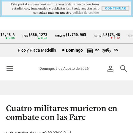
Este portal emplea cookies internas y de terceros con fines
estadísticos, funcionales y publicitarios. Puede aceptarlas o
CONTINUAR
consultar más en nuestra
politica de cookies
2,48 %
$386,1273
$1.750.905
US$73,48
U
UVR
SMMLV
BRENT
ORO
Cintillo
▲ 0.05
▲ 0.03
—
▼ 1.12
de
Pico y Placa Medellín
Domingo
no
no
indicadores
económicos
menu
person
search
Domingo
, 9 de Agosto de 2026
Colombia
Cuatro militares murieron en
combate con las Farc