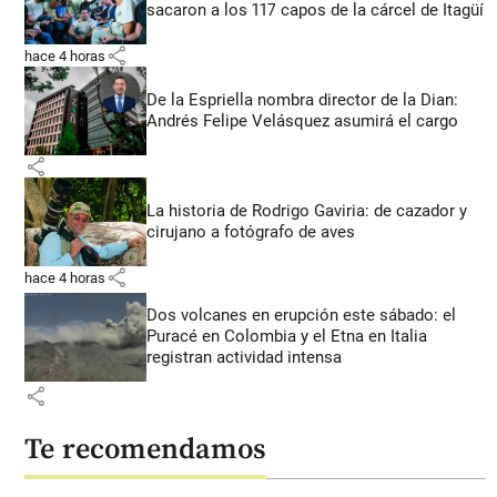
sacaron a los 117 capos de la cárcel de Itagüí
share
hace 4 horas
De la Espriella nombra director de la Dian:
Andrés Felipe Velásquez asumirá el cargo
share
La historia de Rodrigo Gaviria: de cazador y
cirujano a fotógrafo de aves
share
hace 4 horas
Dos volcanes en erupción este sábado: el
Puracé en Colombia y el Etna en Italia
registran actividad intensa
share
Te recomendamos