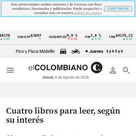
Este portal emplea cookies internas y de terceros con fines
estadísticos, funcionales y publicitarios. Puede aceptarlas o
CONTINUAR
consultar más en nuestra
politica de cookies
178
$3697
9,9 %
2,8 %
$4178,23
EUR/COP
DESEMPLEO
PIB
TRM
Cintillo
0.42
—
▼ 0.30
▲ 0.10
▲ 0.42
de
Pico y Placa Medellín
Jueves
3 y 6
3 y 6
indicadores
económicos
menu
person
search
Colombia
Jueves
, 6 de Agosto de 2026
Cuatro libros para leer, según
su interés