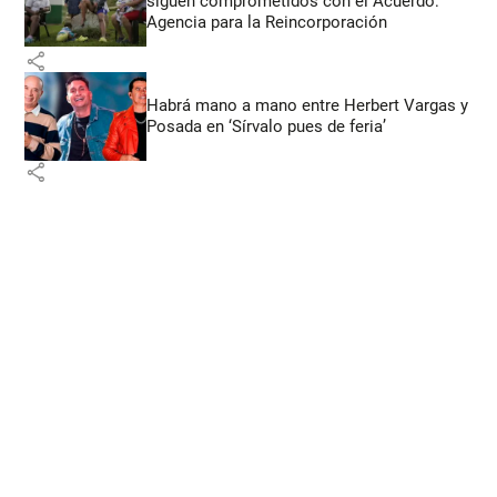
siguen comprometidos con el Acuerdo:
Agencia para la Reincorporación
share
Habrá mano a mano entre Herbert Vargas y
Posada en ‘Sírvalo pues de feria’
share