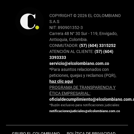
COPYRIGHT © 2026 EL COLOMBIANO
S.A.S
NIT: 890901352-3
Carrera 48 N° 30 Sur - 119, Envigado,
Antioquia, Colombia.
CONMUTADOR:
(57) (604) 3315252
ATENCIÓN AL CLIENTE:
(57) (604)
3393333
servicio@elcolombiano.com.co
*Para asuntos relacionados con
peticiones, quejas y reclamos (PQR),
haz clic aquí
PROGRAMA DE TRANSPARENCIA Y
ÉTICA EMPRESARIAL:
oficialdecumplimiento@elcolombiano.com.
*Buzón exclusivo para notificaciones judiciales:
notificacionesjudiciales@elcolombiano.com.co
GRUPO EL COLOMBIANO
POLÍTICA DE PRIVACIDAD