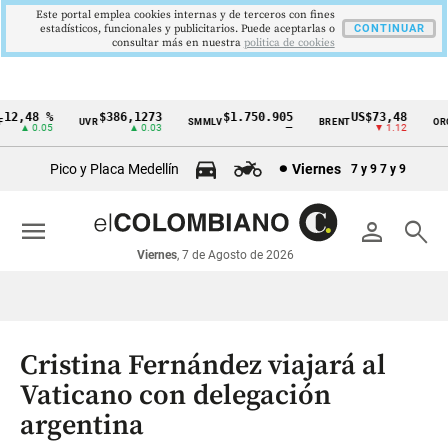
Este portal emplea cookies internas y de terceros con fines
estadísticos, funcionales y publicitarios. Puede aceptarlas o
CONTINUAR
consultar más en nuestra
politica de cookies
2,48 %
$386,1273
$1.750.905
US$73,48
U
UVR
SMMLV
BRENT
ORO
Cintillo
▲ 0.05
▲ 0.03
—
▼ 1.12
de
Pico y Placa Medellín
Viernes
7 y 9
7 y 9
indicadores
económicos
menu
person
search
Colombia
Viernes
, 7 de Agosto de 2026
Cristina Fernández viajará al
Vaticano con delegación
argentina