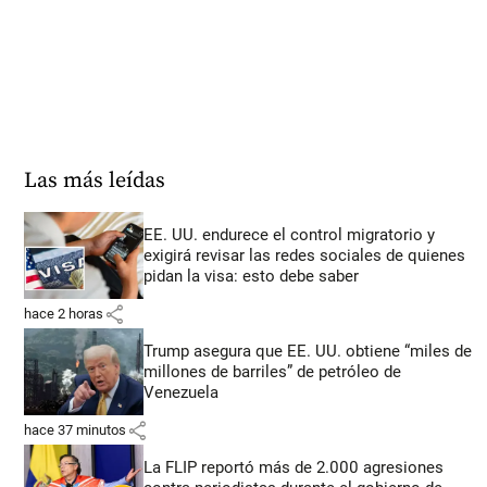
Las más leídas
EE. UU. endurece el control migratorio y
exigirá revisar las redes sociales de quienes
pidan la visa: esto debe saber
share
hace 2 horas
Trump asegura que EE. UU. obtiene “miles de
millones de barriles” de petróleo de
Venezuela
share
hace 37 minutos
La FLIP reportó más de 2.000 agresiones