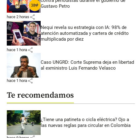
contra periodistas durante el gobierno de
Gustavo Petro
share
hace 2 horas
Nequi revela su estrategia con IA: 98% de
atención automatizada y cartera de crédito
multiplicada por diez
share
hace 1 hora
Caso UNGRD: Corte Suprema deja en libertad
al exministro Luis Fernando Velasco
share
hace 1 hora
Te recomendamos
¿Tiene una patineta o cicla eléctrica? Ojo a
las nuevas reglas para circular en Colombia
share
hace 9 horas