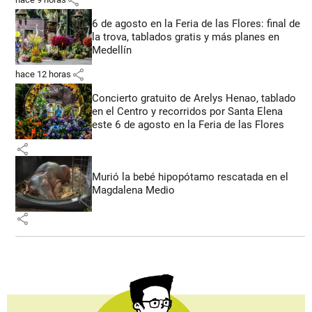
6 de agosto en la Feria de las Flores: final de
la trova, tablados gratis y más planes en
Medellín
share
hace 12 horas
Concierto gratuito de Arelys Henao, tablado
en el Centro y recorridos por Santa Elena
este 6 de agosto en la Feria de las Flores
share
Murió la bebé hipopótamo rescatada en el
Magdalena Medio
share