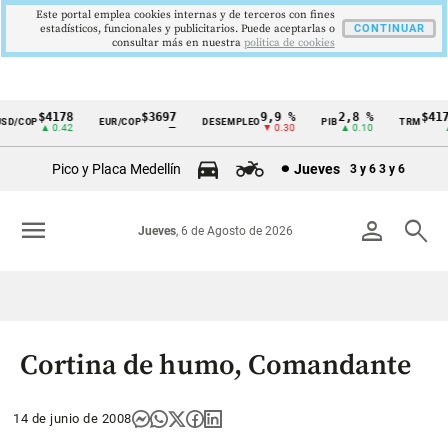
Este portal emplea cookies internas y de terceros con fines
estadísticos, funcionales y publicitarios. Puede aceptarlas o
CONTINUAR
consultar más en nuestra
politica de cookies
$4178
$3697
9,9 %
2,8 %
$4178
/COP
EUR/COP
DESEMPLEO
PIB
TRM
Cintillo
▲ 0.42
—
▼ 0.30
▲ 0.10
▲ 0
de
Pico y Placa Medellín
Jueves
3 y 6
3 y 6
indicadores
económicos
menu
person
search
Jueves
, 6 de Agosto de 2026
Colombia
Cortina de humo, Comandante
14 de junio de 2008