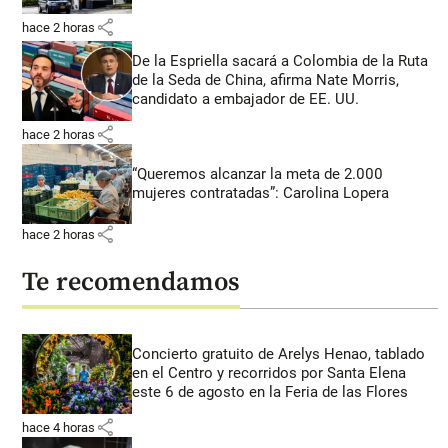
share
hace 2 horas
De la Espriella sacará a Colombia de la Ruta
de la Seda de China, afirma Nate Morris,
candidato a embajador de EE. UU.
share
hace 2 horas
“Queremos alcanzar la meta de 2.000
mujeres contratadas”: Carolina Lopera
share
hace 2 horas
Te recomendamos
Concierto gratuito de Arelys Henao, tablado
en el Centro y recorridos por Santa Elena
este 6 de agosto en la Feria de las Flores
share
hace 4 horas