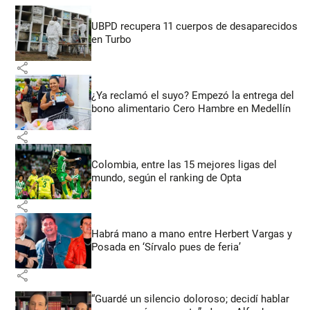
UBPD recupera 11 cuerpos de desaparecidos
en Turbo
share
¿Ya reclamó el suyo? Empezó la entrega del
bono alimentario Cero Hambre en Medellín
share
Colombia, entre las 15 mejores ligas del
mundo, según el ranking de Opta
share
Habrá mano a mano entre Herbert Vargas y
Posada en ‘Sírvalo pues de feria’
share
“Guardé un silencio doloroso; decidí hablar