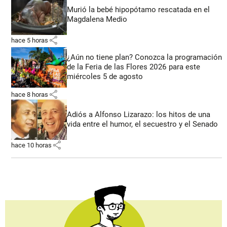
Murió la bebé hipopótamo rescatada en el
Magdalena Medio
share
hace 5 horas
¿Aún no tiene plan? Conozca la programación
de la Feria de las Flores 2026 para este
miércoles 5 de agosto
share
hace 8 horas
Adiós a Alfonso Lizarazo: los hitos de una
vida entre el humor, el secuestro y el Senado
share
hace 10 horas