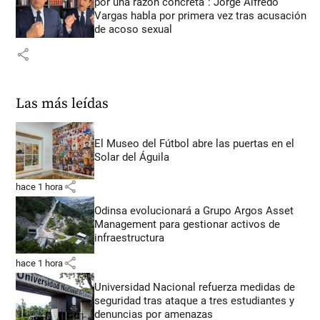
por una razón concreta”: Jorge Alfredo
Vargas habla por primera vez tras acusación
de acoso sexual
share
Las más leídas
El Museo del Fútbol abre las puertas en el
Solar del Águila
share
hace 1 hora
Odinsa evolucionará a Grupo Argos Asset
Management para gestionar activos de
infraestructura
share
hace 1 hora
Universidad Nacional refuerza medidas de
seguridad tras ataque a tres estudiantes y
denuncias por amenazas