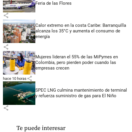
Feria de las Flores
share
Calor extremo en la costa Caribe: Barranquilla
alcanza los 35°C y aumenta el consumo de
energía
share
Mujeres lideran el 55% de las MiPymes en
Colombia, pero pierden poder cuando las
empresas crecen
share
hace 10 horas
SPEC LNG culmina mantenimiento de terminal
y refuerza suministro de gas para El Niño
share
Te puede interesar