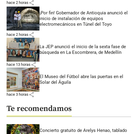
share
hace 2 horas
¡Por fin! Gobernador de Antioquia anunció el
inicio de instalación de equipos
electromecánicos en Túnel del Toyo
share
hace 2 horas
La JEP anunció el inicio de la sexta fase de
búsqueda en La Escombrera, de Medellín
share
hace 13 horas
El Museo del Fútbol abre las puertas en el
Solar del Águila
share
hace 3 horas
Te recomendamos
Concierto gratuito de Arelys Henao, tablado